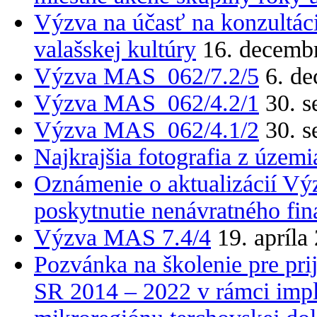
Výzva na účasť na konzultáci
valašskej kultúry
16. decemb
Výzva MAS_062/7.2/5
6. d
Výzva MAS_062/4.2/1
30. 
Výzva MAS_062/4.1/2
30. 
Najkrajšia fotografia z úze
Oznámenie o aktualizácií Výz
poskytnutie nenávratného fi
Výzva MAS 7.4/4
19. apríla
Pozvánka na školenie pre pri
SR 2014 – 2022 v rámci imp