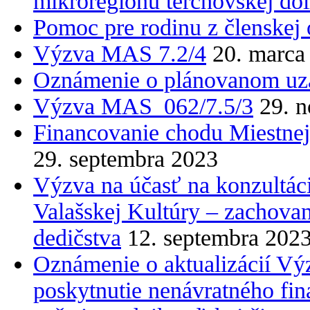
mikroregiónu terchovskej dol
Pomoc pre rodinu z členskej
Výzva MAS 7.2/4
20. marca
Oznámenie o plánovanom uza
Výzva MAS_062/7.5/3
29. 
Financovanie chodu Miestnej
29. septembra 2023
Výzva na účasť na konzultáci
Valašskej Kultúry – zachovan
dedičstva
12. septembra 202
Oznámenie o aktualizácií Výz
poskytnutie nenávratného fi