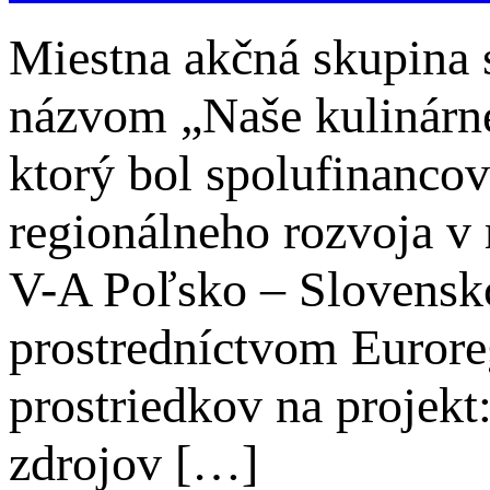
Miestna akčná skupina s
názvom „Naše kulinárne
ktorý bol spolufinanco
regionálneho rozvoja 
V-A Poľsko – Slovensko
prostredníctvom Euror
prostriedkov na projek
zdrojov […]