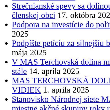
Strečnianské spevy sa dolino
členskej obci
17. októbra 20
Podpora na investície do po
2025
Podpíšte petíciu za silnejšiu
mája 2025
V MAS Terchovská dolina má
stále
14. apríla 2025
MAS TERCHOVSKÁ DOL
VIDIEK
1. apríla 2025
Stanovisko Národnej siete M
miestne akčné skupiny roky 