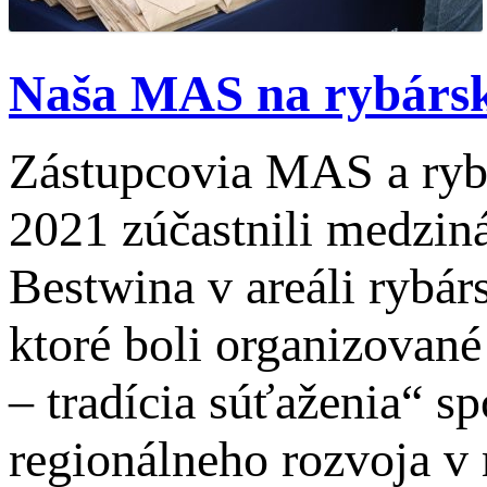
Naša MAS na rybársk
Zástupcovia MAS a rybár
2021 zúčastnili medzi
Bestwina v areáli rybá
ktoré boli organizovan
– tradícia súťaženia“ 
regionálneho rozvoja v