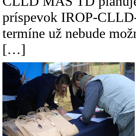
CLLD MAS TD plánuje u
príspevok IROP-CLLD-
termíne už nebude možn
[…]