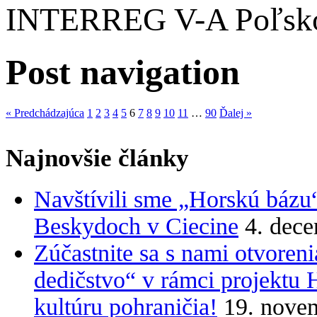
INTERREG V-A Poľsko
Post navigation
« Predchádzajúca
1
2
3
4
5
6
7
8
9
10
11
…
90
Ďalej »
Najnovšie články
Navštívili sme „Horskú bázu
Beskydoch v Ciecine
4. dec
Zúčastnite sa s nami otvoreni
dedičstvo“ v rámci projektu 
kultúru pohraničia!
19. nove