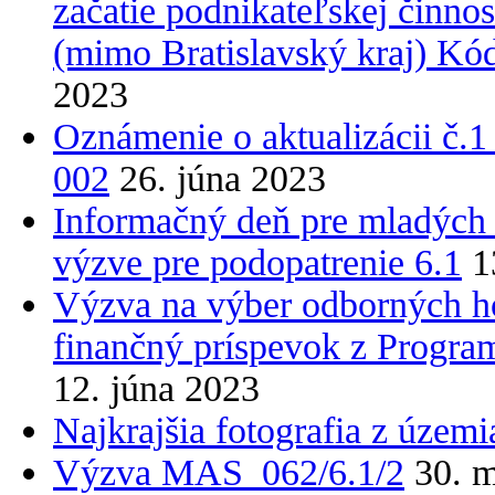
začatie podnikateľskej činn
(mimo Bratislavský kraj) K
2023
Oznámenie o aktualizácii č
002
26. júna 2023
Informačný deň pre mladých
výzve pre podopatrenie 6.1
1
Výzva na výber odborných ho
finančný príspevok z Progra
12. júna 2023
Najkrajšia fotografia z úze
Výzva MAS_062/6.1/2
30. 