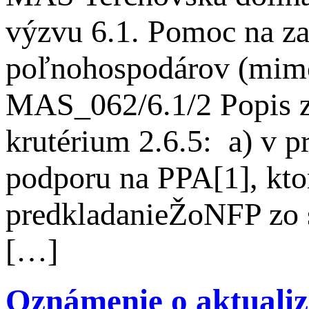
výzvu 6.1. Pomoc na za
poľnohospodárov (mimo
MAS_062/6.1/2 Popis z
krutérium 2.6.5: a) v p
podporu na PPA[1], kto
predkladanieŽoNFP zo 
[…]
Oznámenie o aktuali