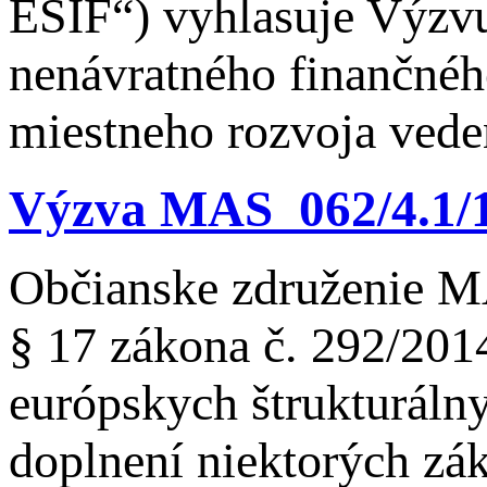
EŠIF“) vyhlasuje Výzvu
nenávratného finančnéh
miestneho rozvoja ved
Výzva MAS_062/4.1/1 
Občianske združenie M
§ 17 zákona č. 292/201
európskych štrukturáln
doplnení niektorých zák