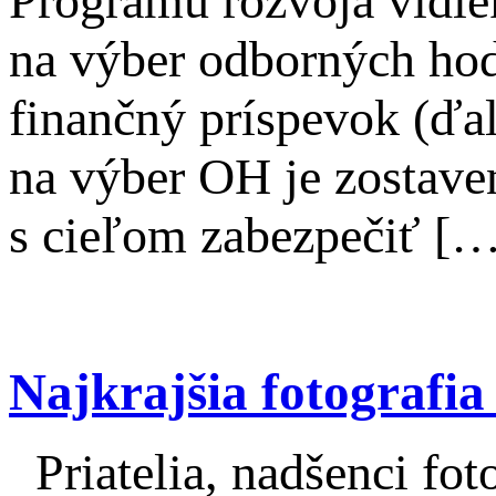
Programu rozvoja vid
na výber odborných hod
finančný príspevok (ďa
na výber OH je zostav
s cieľom zabezpečiť […
Najkrajšia fotografi
Priatelia, nadšenci fo