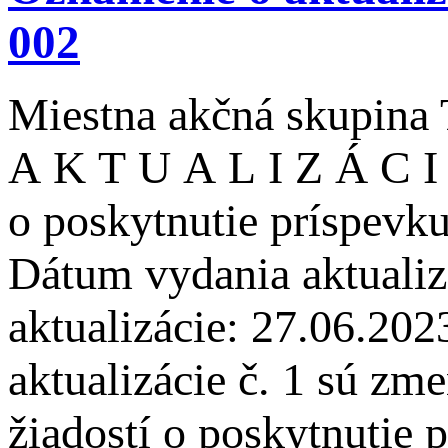
002
Miestna akčná skupina 
A K T U A L I Z Á C I 
o poskytnutie príspe
Dátum vydania aktualiz
aktualizácie: 27.06.20
aktualizácie č. 1 sú z
žiadostí o poskytnutie 