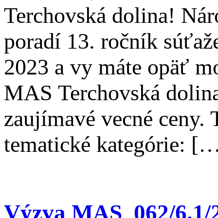
Terchovská dolina! Nár
poradí 13. ročník súťa
2023 a vy máte opäť mož
MAS Terchovská dolina, 
zaujímavé vecné ceny. T
tematické kategórie: [
Výzva MAS_062/6.1/