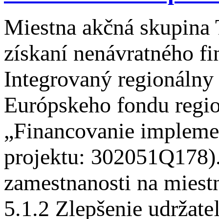
Miestna akčná skupina 
získaní nenávratného f
Integrovaný regionálny
Európskeho fondu regio
„Financovanie implem
projektu: 302051Q178).
zamestnanosti na miestn
5.1.2 Zlepšenie udržat