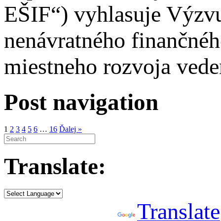
EŠIF“) vyhlasuje Výzvu
nenávratného finančnéh
miestneho rozvoja ved
Post navigation
1
2
3
4
5
6
…
16
Ďalej »
Translate:
Powered by
Translate