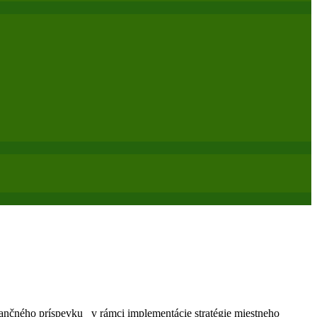
ančného príspevku v rámci implementácie stratégie miestneho