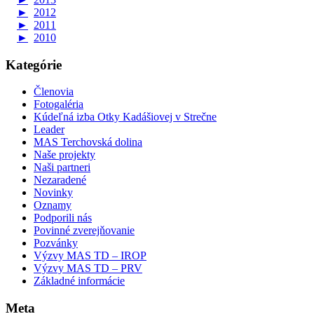
►
2012
►
2011
►
2010
Kategórie
Členovia
Fotogaléria
Kúdeľná izba Otky Kadášiovej v Strečne
Leader
MAS Terchovská dolina
Naše projekty
Naši partneri
Nezaradené
Novinky
Oznamy
Podporili nás
Povinné zverejňovanie
Pozvánky
Výzvy MAS TD – IROP
Výzvy MAS TD – PRV
Základné informácie
Meta