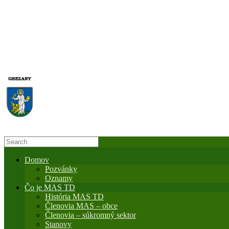
Domov
Pozvánky
Oznamy
Čo je MAS TD
História MAS TD
Členovia MAS – obce
Členovia – súkromný sektor
Stanovy