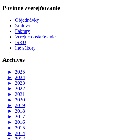
Povinné zverejňovanie
Objednávky
Zmluvy
Faktúry
Verejné obstarávanie
ISRU
Iné súbory
Archives
►
2025
►
2024
►
2023
►
2022
►
2021
►
2020
►
2019
►
2018
►
2017
►
2016
►
2015
►
2014
►
2013