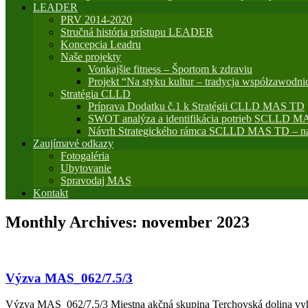
LEADER
PRV 2014-2020
Stručná história prístupu LEADER
Koncepcia Leadru
Naše projekty
Vonkajšie fitness – Športom k zdraviu
Projekt “Na styku kultur – tradycja współzawodni
Stratégia CLLD
Príprava Dodatku č.1 k Stratégii CLLD MAS TD
SWOT analýza a identifikácia potrieb SCLLD M
Návrh Strategického rámca SCLLD MAS TD – na
Zaujímavé odkazy
Fotogaléria
Ubytovanie
Spravodaj MAS
Kontakt
Monthly Archives:
november 2023
Výzva MAS_062/7.5/3
Výzva MAS_062/7.5/3 Miestna akčná skupina Terchovská dolina vyhla