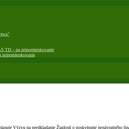
ctwa”
AS TD – na pripomienkovanie
 pripomienkovanie
suje Výzvu na predkladanie Žiadostí o poskytnutie nenávratného fin