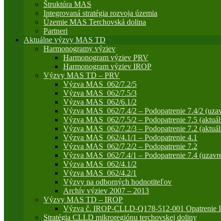
Štruktúra MAS
Integrovaná stratégia rozvoja územia
Územie MAS Terchovská dolina
Partneri
Aktuálne výzvy MAS TD
Harmonogramy výziev
Harmonogram výziev PRV
Harmonogram výziev IROP
Výzvy MAS TD – PRV
Výzva MAS_062/7.2/5
Výzva MAS_062/7.5/3
Výzva MAS_062/6.1/2
Výzva MAS_062/7.4/2 – Podopatrenie 7.4/2 (uzav
Výzva MAS_062/7.5/2 – Podopatrenie 7.5 (aktuál
Výzva MAS_062/7.2/3 – Podopatrenie 7.2 (aktuál
Výzva MAS_062/4.1/1 – Podopatrenie 4.1
Výzva MAS_062/7.2/2 – Podopatrenie 7.2
Výzva MAS_062/7.4/1 – Podopatrenie 7.4 (uzavre
Výzva MAS_062/4.1/2
Výzva MAS_062/4.2/1
Výzvy na odborných hodnotiteľov
Archív výziev 2007 – 2013
Výzvy MAS TD – IROP
Výzva č. IROP-CLLD-Q178-512-001 Opatrenie IR
Stratégia CLLD mikroregiónu terchovskej doliny