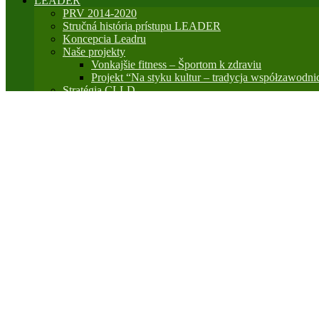
LEADER
PRV 2014-2020
Stručná história prístupu LEADER
Koncepcia Leadru
Naše projekty
Vonkajšie fitness – Športom k zdraviu
Projekt “Na styku kultur – tradycja współzawodni
Stratégia CLLD
Príprava Dodatku č.1 k Stratégii CLLD MAS TD
SWOT analýza a identifikácia potrieb SCLLD M
Návrh Strategického rámca SCLLD MAS TD – na
Zaujímavé odkazy
Fotogaléria
Ubytovanie
Spravodaj MAS
Kontakt
Iné súbory
Iné súbory:
Prihlaska_za_clena_MAS
Pozvanka na I.starostovsky ples Nededza
Tradicie v srdci 2012
Vianočný farmársky trh NSRV SR