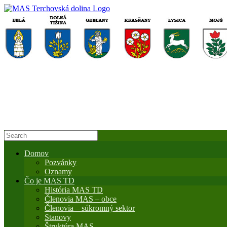
Domov
Pozvánky
Oznamy
Čo je MAS TD
História MAS TD
Členovia MAS – obce
Členovia – súkromný sektor
Stanovy
Štruktúra MAS