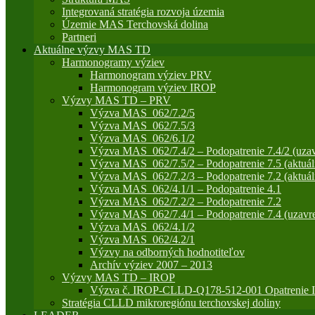
Integrovaná stratégia rozvoja územia
Územie MAS Terchovská dolina
Partneri
Aktuálne výzvy MAS TD
Harmonogramy výziev
Harmonogram výziev PRV
Harmonogram výziev IROP
Výzvy MAS TD – PRV
Výzva MAS_062/7.2/5
Výzva MAS_062/7.5/3
Výzva MAS_062/6.1/2
Výzva MAS_062/7.4/2 – Podopatrenie 7.4/2 (uzav
Výzva MAS_062/7.5/2 – Podopatrenie 7.5 (aktuál
Výzva MAS_062/7.2/3 – Podopatrenie 7.2 (aktuál
Výzva MAS_062/4.1/1 – Podopatrenie 4.1
Výzva MAS_062/7.2/2 – Podopatrenie 7.2
Výzva MAS_062/7.4/1 – Podopatrenie 7.4 (uzavre
Výzva MAS_062/4.1/2
Výzva MAS_062/4.2/1
Výzvy na odborných hodnotiteľov
Archív výziev 2007 – 2013
Výzvy MAS TD – IROP
Výzva č. IROP-CLLD-Q178-512-001 Opatrenie IR
Stratégia CLLD mikroregiónu terchovskej doliny