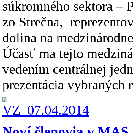
súkromného sektora – Pr
zo Strečna, reprezento
dolina na medzinárodne
Účasť ma tejto medziná
vedením centrálnej jed
prezentácia vybraných 
Noví členovia v MAS