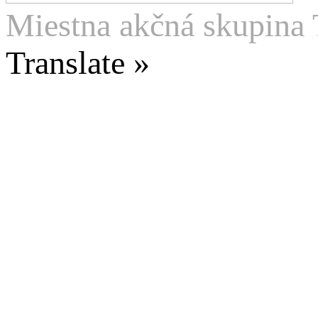
Miestna akčná skupina 
Translate »