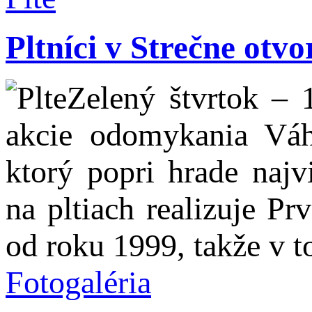
Pltníci v Strečne otvo
Zelený štvrtok – 
akcie odomykania Váhu
ktorý popri hrade najv
na pltiach realizuje Prv
od roku 1999, takže v t
Fotogaléria