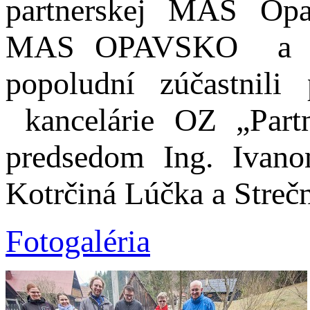
partnerskej MAS Opav
MAS OPAVSKO a viace
popoludní zúčastnili
kancelárie OZ „Partn
predsedom Ing. Ivano
Kotrčiná Lúčka a Streč
Fotogaléria