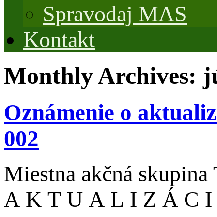
Spravodaj MAS
Kontakt
Monthly Archives:
j
Oznámenie o aktuali
002
Miestna akčná skupina 
A K T U A L I Z Á C I 