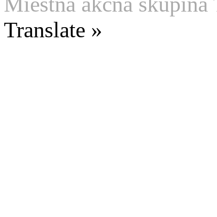
Miestna akčná skupina 
Translate »