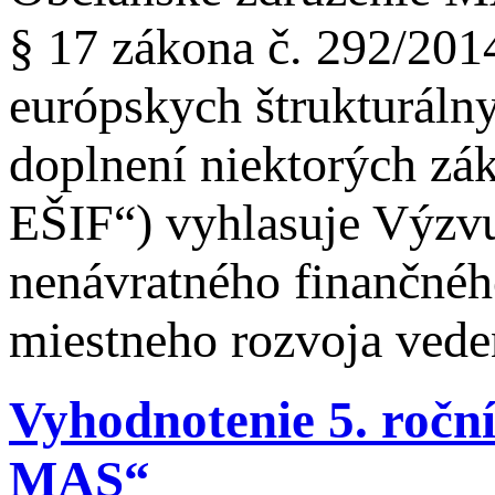
§ 17 zákona č. 292/201
európskych štrukturáln
doplnení niektorých zák
EŠIF“) vyhlasuje Výzvu
nenávratného finančnéh
miestneho rozvoja ved
Vyhodnotenie 5. ročn
MAS“