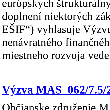
európskych štrukturáln
doplnení niektorých zák
EŠIF“) vyhlasuje Výzvu
nenávratného finančnéh
miestneho rozvoja ved
Výzva MAS_062/7.5/2 
Občianske združenie M