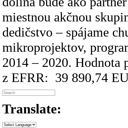
dolina bude ako partner
miestnou akčnou skupi
dedičstvo – spájame ch
mikroprojektov, prog
2014 – 2020. Hodnota
z EFRR: 39 890,74 E
Translate: