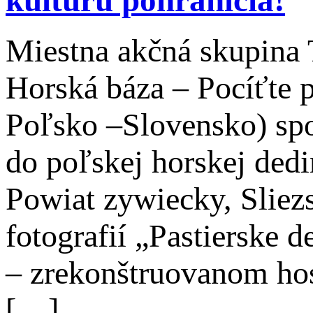
Miestna akčná skupina 
Horská báza – Pocíťte p
Poľsko –Slovensko) spo
do poľskej horskej ded
Powiat zywiecky, Sliez
fotografií „Pastierske d
– zrekonštruovanom hos
[…]