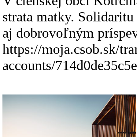
V členskej obci Kotrčin
strata matky. Solidarit
aj dobrovoľným príspev
https://moja.csob.sk/tra
accounts/714d0de35c5