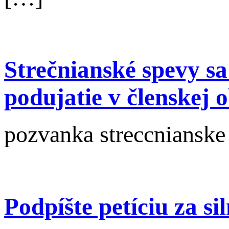
Strečnianské spevy s
podujatie v členskej o
pozvanka streccnianske
Podpíšte petíciu za s