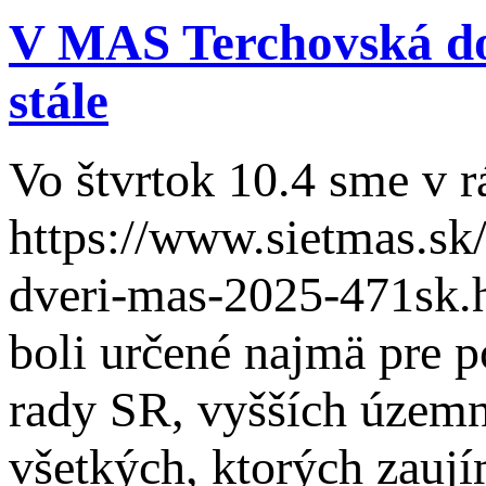
V MAS Terchovská do
stále
Vo štvrtok 10.4 sme v
https://www.sietmas.sk/
dveri-mas-2025-471sk.h
boli určené najmä pre 
rady SR, vyšších územn
všetkých, ktorých zaují