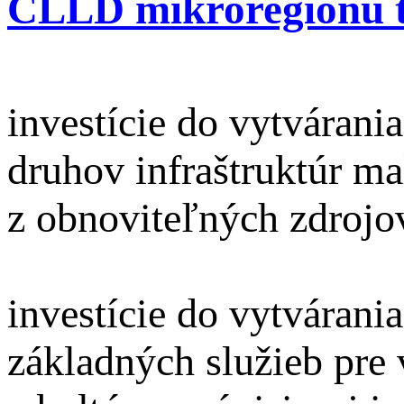
CLLD mikroregiónu t
pre podopat
investície do vytvárani
druhov infraštruktúr ma
z obnoviteľných zdrojov
a 7.4.
investície do vytvárani
základných služieb pre