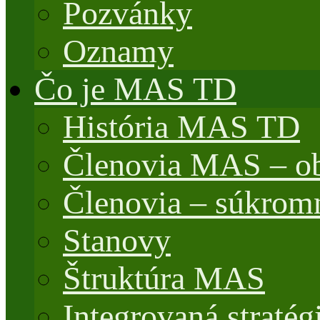
Pozvánky
Oznamy
Čo je MAS TD
História MAS TD
Členovia MAS – o
Členovia – súkrom
Stanovy
Štruktúra MAS
Integrovaná stratég