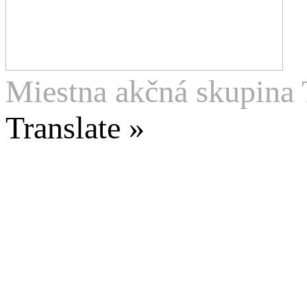
Miestna akčná skupina 
Translate »