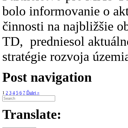
bolo informovanie o akt
činnosti na najbližšie
TD, predniesol aktuáln
stratégie rozvoja územ
Post navigation
1
2
3
4
5
6
7
Ďalej »
Translate: