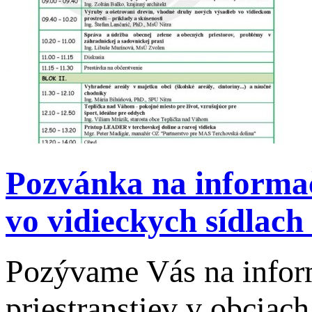
Pozvánka na informač
vo vidieckych sídlach
Pozývame Vás na inform
priestranstiev v obciac