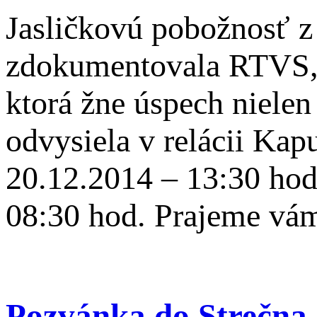
Jasličkovú pobožnosť z
zdokumentovala RTVS, k
ktorá žne úspech nielen 
odvysiela v relácii Ka
20.12.2014 – 13:30 hod
08:30 hod. Prajeme vám
Pozvánka do Strečna