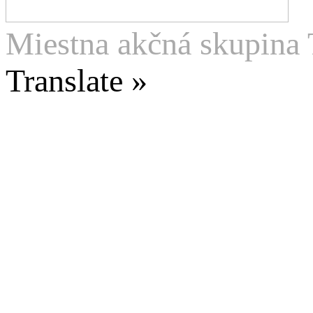
Miestna akčná skupina 
Translate »