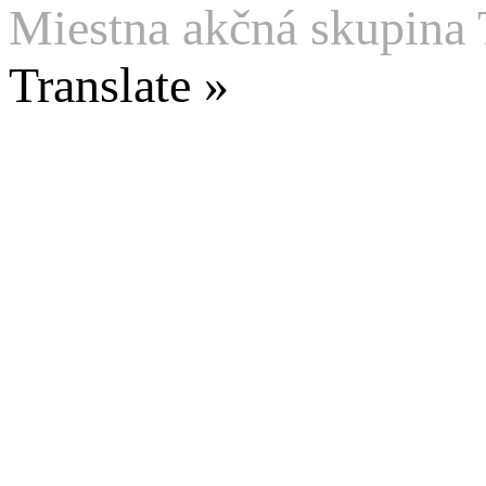
Miestna akčná skupina 
Translate »