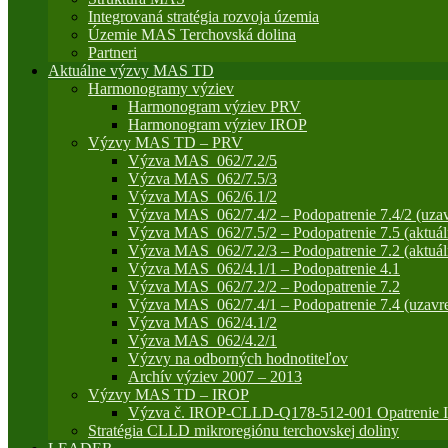
Integrovaná stratégia rozvoja územia
Územie MAS Terchovská dolina
Partneri
Aktuálne výzvy MAS TD
Harmonogramy výziev
Harmonogram výziev PRV
Harmonogram výziev IROP
Výzvy MAS TD – PRV
Výzva MAS_062/7.2/5
Výzva MAS_062/7.5/3
Výzva MAS_062/6.1/2
Výzva MAS_062/7.4/2 – Podopatrenie 7.4/2 (uzav
Výzva MAS_062/7.5/2 – Podopatrenie 7.5 (aktuál
Výzva MAS_062/7.2/3 – Podopatrenie 7.2 (aktuál
Výzva MAS_062/4.1/1 – Podopatrenie 4.1
Výzva MAS_062/7.2/2 – Podopatrenie 7.2
Výzva MAS_062/7.4/1 – Podopatrenie 7.4 (uzavre
Výzva MAS_062/4.1/2
Výzva MAS_062/4.2/1
Výzvy na odborných hodnotiteľov
Archív výziev 2007 – 2013
Výzvy MAS TD – IROP
Výzva č. IROP-CLLD-Q178-512-001 Opatrenie IR
Stratégia CLLD mikroregiónu terchovskej doliny