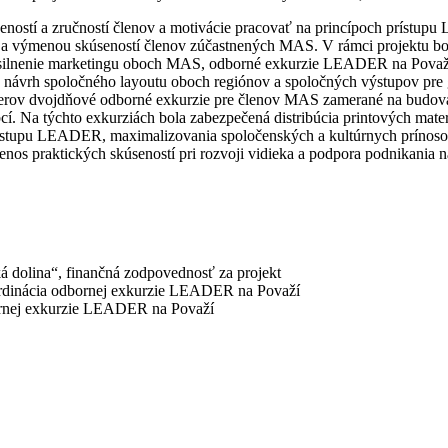
ností a zručností členov a motivácie pracovať na princípoch príst
a výmenou skúseností členov zúčastnených MAS. V rámci projektu boli r
osilnenie marketingu oboch MAS, odborné exkurzie LEADER na Považí 
 a návrh spoločného layoutu oboch regiónov a spoločných výstupov pre 
rtnerov dvojdňové odborné exkurzie pre členov MAS zamerané na budova
cí. Na týchto exkurziách bola zabezpečená distribúcia printových mat
ístupu LEADER, maximalizovania spoločenských a kultúrnych prínosov 
enos praktických skúseností pri rozvoji vidieka a podpora podnikania n
 dolina“, finančná zodpovednosť za projekt
oordinácia odbornej exkurzie LEADER na Považí
bornej exkurzie LEADER na Považí