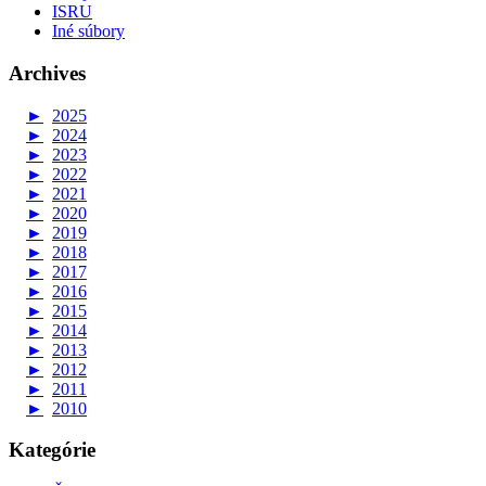
ISRU
Iné súbory
Archives
►
2025
►
2024
►
2023
►
2022
►
2021
►
2020
►
2019
►
2018
►
2017
►
2016
►
2015
►
2014
►
2013
►
2012
►
2011
►
2010
Kategórie