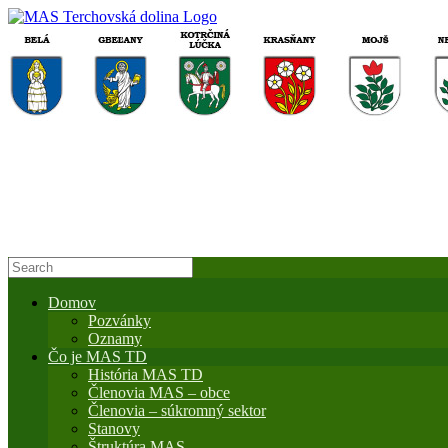
Domov
Pozvánky
Oznamy
Čo je MAS TD
História MAS TD
Členovia MAS – obce
Členovia – súkromný sektor
Stanovy
Štruktúra MAS