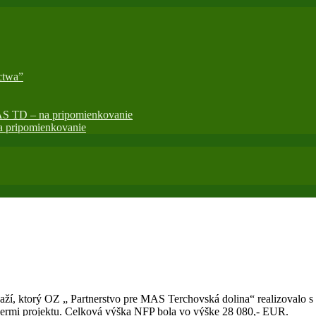
ctwa”
AS TD – na pripomienkovanie
 pripomienkovanie
, ktorý OZ „ Partnerstvo pre MAS Terchovská dolina“ realizovalo s
tnermi projektu. Celková výška NFP bola vo výške 28 080,- EUR.