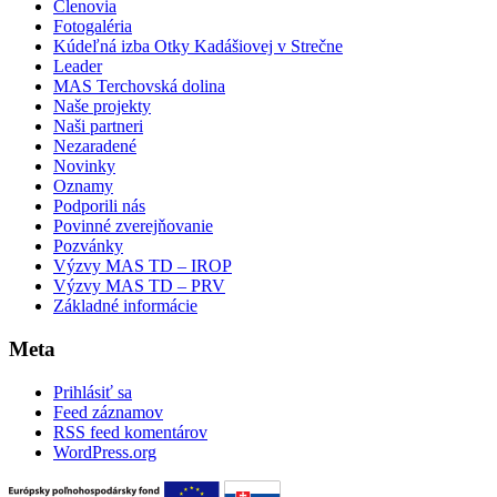
Členovia
Fotogaléria
Kúdeľná izba Otky Kadášiovej v Strečne
Leader
MAS Terchovská dolina
Naše projekty
Naši partneri
Nezaradené
Novinky
Oznamy
Podporili nás
Povinné zverejňovanie
Pozvánky
Výzvy MAS TD – IROP
Výzvy MAS TD – PRV
Základné informácie
Meta
Prihlásiť sa
Feed záznamov
RSS feed komentárov
WordPress.org