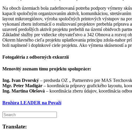
Na oboch územiach bola zadefinovaná potreba podpory výmeny skúse
kapacít spoločným organizovaním aktivít, komunikáciou, stretávaním 
layout mikroregiónov, výroba spoločných printových výstupov na p
vykonaní zberu informácií o realizovaní projektov prebehla príprava
uzavretí predošlých aktivít projektu prebehli na území obidvoch pa
Základné služby pre vidiecke obyvateľstvo a 342 Obnova a rozvoj ob
Okrem hlavného cieľa projektu uplatňovania princípu zdola-nahor pr
boli naplnené i doplnkové ciele projektu. Ako výmena skúseností a pr
Fotogaléria z odborných exkurzií
Menovitý zoznam tímu projektu spolupráce:
Ing. Ivan Dvorský
– predseda OZ „ Partnerstvo pre MAS Terchovská
Mgr. Peter Madigár
– koordinácia prípravy grafického layoutu, k
Ing. Martina Olešová
– koordinácia zberu údajov, koordinácia od
Brožúra LEADER na Považí
Translate: