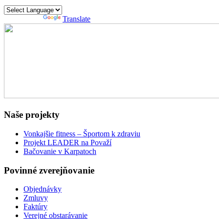
Powered by
Translate
Naše projekty
Vonkajšie fitness – Športom k zdraviu
Projekt LEADER na Považí
Bačovanie v Karpatoch
Povinné zverejňovanie
Objednávky
Zmluvy
Faktúry
Verejné obstarávanie