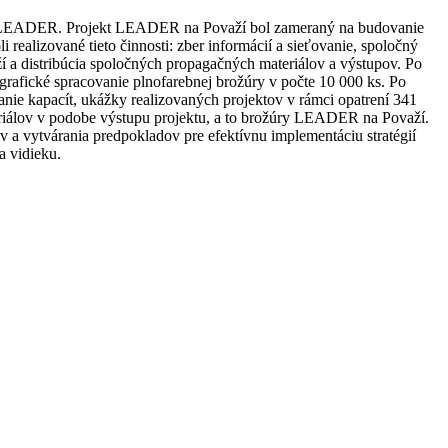
upu LEADER. Projekt LEADER na Považí bol zameraný na budovanie
ealizované tieto činnosti: zber informácií a sieťovanie, spoločný
a distribúcia spoločných propagačných materiálov a výstupov. Po
grafické spracovanie plnofarebnej brožúry v počte 10 000 ks. Po
nie kapacít, ukážky realizovaných projektov v rámci opatrení 341
eriálov v podobe výstupu projektu, a to brožúry LEADER na Považí.
a vytvárania predpokladov pre efektívnu implementáciu stratégií
a vidieku.