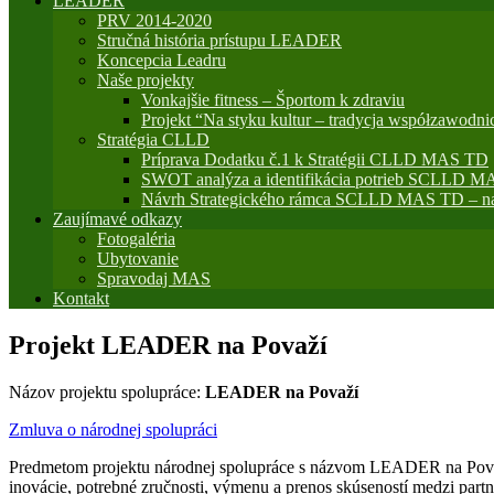
LEADER
PRV 2014-2020
Stručná história prístupu LEADER
Koncepcia Leadru
Naše projekty
Vonkajšie fitness – Športom k zdraviu
Projekt “Na styku kultur – tradycja współzawodni
Stratégia CLLD
Príprava Dodatku č.1 k Stratégii CLLD MAS TD
SWOT analýza a identifikácia potrieb SCLLD M
Návrh Strategického rámca SCLLD MAS TD – na
Zaujímavé odkazy
Fotogaléria
Ubytovanie
Spravodaj MAS
Kontakt
Projekt LEADER na Považí
Názov projektu spolupráce:
LEADER na Považí
Zmluva o národnej spolupráci
Predmetom projektu národnej spolupráce s názvom LEADER na Považí
inovácie, potrebné zručnosti, výmenu a prenos skúseností medzi par