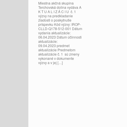
Miestna akčná skupina
Terchovská dolina vydáva A
K T U A L I Z Á C I U č. 1
výzvy na predkladanie
žiadosti o poskytnutie
príspevku Kód výzvy: IROP-
CLLD-Q178-512-001 Dátum
vydania aktualizácie:
06.04.2023 Dátum účinnosti
aktualizácie:
09.04.2023 predmet
aktualizácie Predmetom
aktualizácie č. 1 sú zmeny
vykonané v dokumente
výzvy a v jej […]