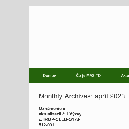
Domov
Čo je MAS TD
Aktu
Monthly Archives:
apríl 2023
Oznámenie o
aktualizácii č.1 Výzvy
č. IROP-CLLD-Q178-
512-001