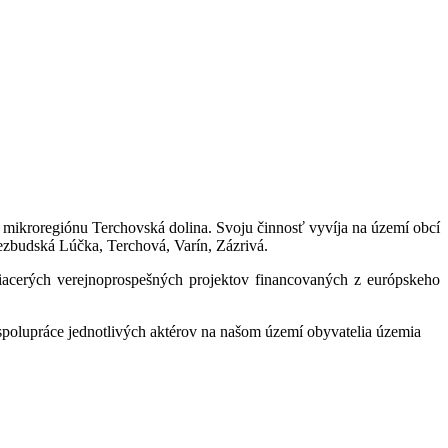
mikroregiónu Terchovská dolina. Svoju činnosť vyvíja na území obcí
ezbudská Lúčka, Terchová, Varín, Zázrivá.
iacerých verejnoprospešných projektov financovaných z európskeho
 spolupráce jednotlivých aktérov na našom území obyvatelia územia