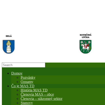
Domov
Pozvánky
Oznamy
Čo je MAS TD
História MAS TD
Členovia MAS – obce
Členovia – súkromný sektor
Stanovy