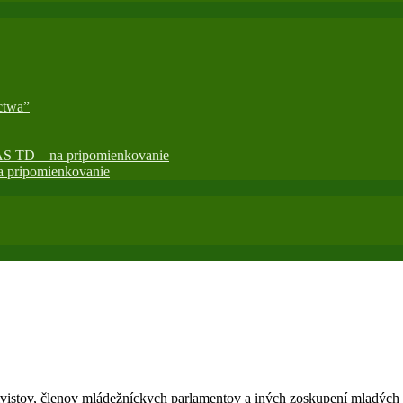
ctwa”
AS TD – na pripomienkovanie
 pripomienkovanie
istov, členov mládežníckych parlamentov a iných zoskupení mladých ľ