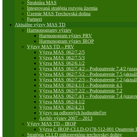
Štruktúra MAS
Integrovaná stratégia rozvoja územia
Územie MAS Terchovská dolina
Partneri
Aktuálne výzvy MAS TD
Harmonogramy výziev
Harmonogram výziev PRV
Harmonogram výziev IROP
Výzvy MAS TD – PRV
Výzva MAS_062/7.2/5
Výzva MAS_062/7.5/3
Výzva MAS_062/6.1/2
Výzva MAS_062/7.4/2 – Podopatrenie 7.4/2 (uzav
Výzva MAS_062/7.5/2 – Podopatrenie 7.5 (aktuál
Výzva MAS_062/7.2/3 – Podopatrenie 7.2 (aktuál
Výzva MAS_062/4.1/1 – Podopatrenie 4.1
Výzva MAS_062/7.2/2 – Podopatrenie 7.2
Výzva MAS_062/7.4/1 – Podopatrenie 7.4 (uzavre
Výzva MAS_062/4.1/2
Výzva MAS_062/4.2/1
Výzvy na odborných hodnotiteľov
Archív výziev 2007 – 2013
Výzvy MAS TD – IROP
Výzva č. IROP-CLLD-Q178-512-001 Opatrenie IR
Stratégia CLLD mikroregiónu terchovskej doliny