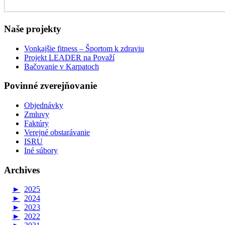
Naše projekty
Vonkajšie fitness – Športom k zdraviu
Projekt LEADER na Považí
Bačovanie v Karpatoch
Povinné zverejňovanie
Objednávky
Zmluvy
Faktúry
Verejné obstarávanie
ISRU
Iné súbory
Archives
►
2025
►
2024
►
2023
►
2022