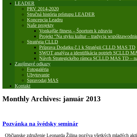
LEADER
PRV 2014-2020
Stručná história prístupu LEADER
Koncepcia Leadru
Naše projekty
Vonkajšie fitness – Športom k zdraviu
Projekt “Na styku kultur – tradycja współzawodni
Stratégia CLLD
Príprava Dodatku č.1 k Stratégii CLLD MAS TD
SWOT analýza a identifikácia potrieb SCLLD M
Návrh Strategického rámca SCLLD MAS TD – na
Zaujímavé odkazy
Fotogaléria
Ubytovanie
Spravodaj MAS
Kontakt
Monthly Archives:
január 2013
Pozvánka na švédsky seminár
Občianske združenie Leonarda Žilina pozýva všetkých mladých aktiv