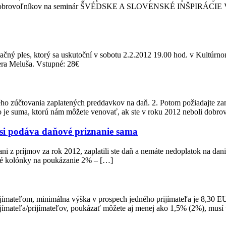
ých dobrovoľníkov na seminár ŠVÉDSKE A SLOVENSKÉ INŠPIRÁCIE 
ačný ples, ktorý sa uskutoční v sobotu 2.2.2012 19.00 hod. v Kult
era Meluša. Vstupné: 28€
ho zúčtovania zaplatených preddavkov na daň. 2. Potom požiadajte za
to je suma, ktorú nám môžete venovať, ak ste v roku 2012 neboli dob
 si podáva daňové priznanie sama
 z príjmov za rok 2012, zaplatili ste daň a nemáte nedoplatok na dani
ené kolónky na poukázanie 2% – […]
ímateľom, minimálna výška v prospech jedného prijímateľa je 8,30 EUR
jímateľa/prijímateľov, poukázať môžete aj menej ako 1,5% (2%), musí