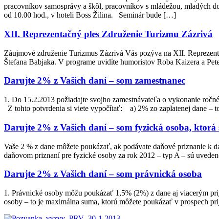
pracovníkov samosprávy a škôl, pracovníkov s mládežou, mlad
od 10.00 hod., v hoteli Boss Žilina. Seminár bude […]
XII. Reprezentačný ples Združenie Turizmu Zázrivá
Záujmové združenie Turizmus Zázrivá Vás pozýva na XII. Reprezent
Štefana Babjaka. V programe uvidíte humoristov Roba Kaizera a Pet
Darujte 2% z Vašich daní – som zamestnanec
1. Do 15.2.2013 požiadajte svojho zamestnávateľa o vykonanie ročné
Z tohto potvrdenia si viete vypočítať: a) 2% zo zaplatenej dane – 
Darujte 2% z Vašich daní – som fyzická osoba, ktorá
Vaše 2 % z dane môžete poukázať, ak podávate daňové priznanie k dani
daňovom priznaní pre fyzické osoby za rok 2012 – typ A – sú uved
Darujte 2% z Vašich daní – som právnická osoba
1. Právnické osoby môžu poukázať 1,5% (2%) z dane aj viacerým prij
osoby – to je maximálna suma, ktorú môžete poukázať v prospech pri