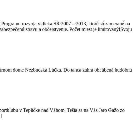
z Programu rozvoja vidieka SR 2007 – 2013, ktoré sú zamerané na
 zabezpečenú stravu a občerstvenie. Počet miest je limitovaný!Svoju
kultúrnom dome Nezbudská Lúčka. Do tanca zahrá obľúbená hudobná
 Športklubu v Tepličke nad Váhom. Tešia sa na Vás Jaro Gažo zo
…]