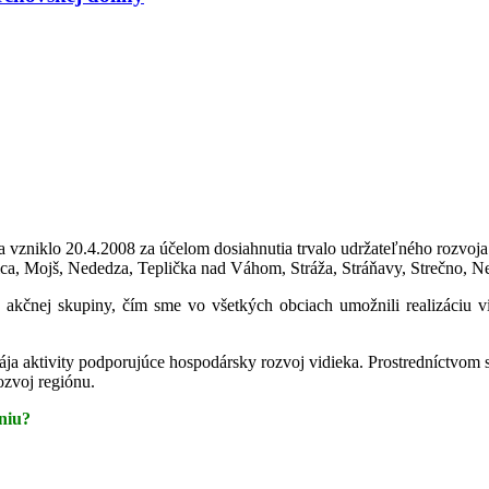
zniklo 20.4.2008 za účelom dosiahnutia trvalo udržateľného rozvoja 
ica, Mojš, Nededza, Teplička nad Váhom, Stráža, Stráňavy, Strečno, N
akčnej skupiny, čím sme vo všetkých obciach umožnili realizáciu v
ája aktivity podporujúce hospodársky rozvoj vidieka. Prostredníctvom
ozvoj regiónu.
niu?