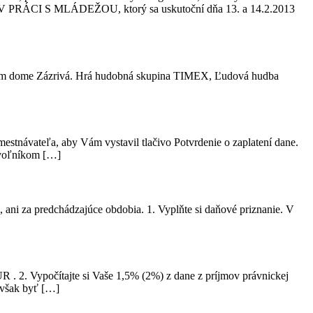
V PRÁCI S MLÁDEŽOU, ktorý sa uskutoční dňa 13. a 14.2.2013
úrnom dome Zázrivá. Hrá hudobná skupina TIMEX, Ľudová hudba
mestnávateľa, aby Vám vystavil tlačivo Potvrdenie o zaplatení dane.
rovoľníkom […]
, ani za predchádzajúce obdobia. 1. Vyplňte si daňové priznanie. V
 . 2. Vypočítajte si Vaše 1,5% (2%) z dane z príjmov právnickej
 však byť […]