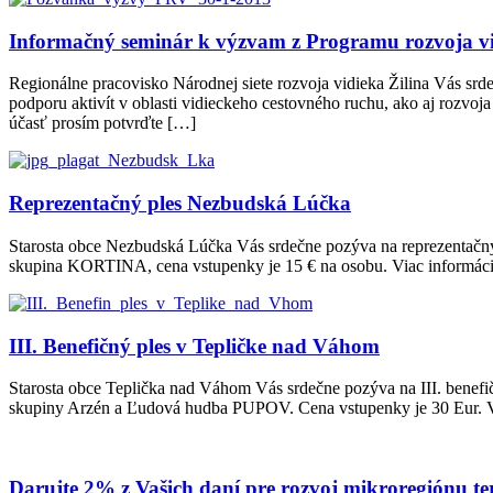
Informačný seminár k výzvam z Programu rozvoja v
Regionálne pracovisko Národnej siete rozvoja vidieka Žilina Vás sr
podporu aktivít v oblasti vidieckeho cestovného ruchu, ako aj rozvoj
účasť prosím potvrďte […]
Reprezentačný ples Nezbudská Lúčka
Starosta obce Nezbudská Lúčka Vás srdečne pozýva na reprezentačný
skupina KORTINA, cena vstupenky je 15 € na osobu. Viac informácii
III. Benefičný ples v Tepličke nad Váhom
Starosta obce Teplička nad Váhom Vás srdečne pozýva na III. benefič
skupiny Arzén a Ľudová hudba PUPOV. Cena vstupenky je 30 Eur. Vs
Darujte 2% z Vašich daní pre rozvoj mikroregiónu te