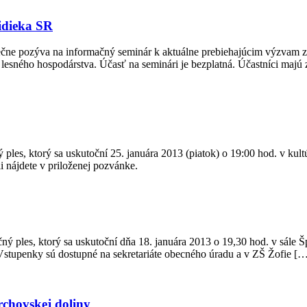
idieka SR
dečne pozýva na informačný seminár k aktuálne prebiehajúcim výzvam 
a lesného hospodárstva. Účasť na seminári je bezplatná. Účastníci majú
 ples, ktorý sa uskutoční 25. januára 2013 (piatok) o 19:00 hod. v 
 nájdete v priloženej pozvánke.
ný ples, ktorý sa uskutoční dňa 18. januára 2013 o 19,30 hod. v sále
tupenky sú dostupné na sekretariáte obecného úradu a v ZŠ Žofie [
rchovskej doliny