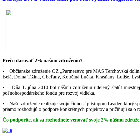
Prečo darovať 2% nášmu združeniu?
• Občianske združenie OZ „Partnerstvo pre MAS Terchovská dolina v
Belá, Dolná Tižina, Gbeľany, Kotrčiná Lúčka, Krasňany, Lutiše, Lys
• Dňa 1. júna 2010 bol nášmu združeniu udelený štatút miestnej 
poľnohospodárskeho fondu pre rozvoj vidieka.
• Naše združenie realizuje svoju činnosť prístupom Leader, ktorý sp
priamo rozhodujú o podpore konkrétnych projektov a pričiňujú sa o r
Čo podporíte, ak sa rozhodnete venovať svoje 2% nášmu združe