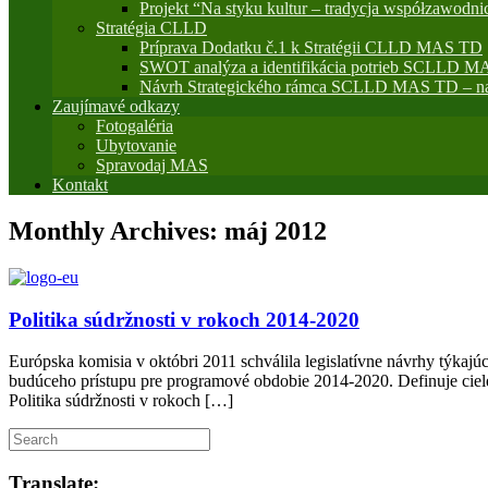
Projekt “Na styku kultur – tradycja współzawodni
Stratégia CLLD
Príprava Dodatku č.1 k Stratégii CLLD MAS TD
SWOT analýza a identifikácia potrieb SCLLD M
Návrh Strategického rámca SCLLD MAS TD – na
Zaujímavé odkazy
Fotogaléria
Ubytovanie
Spravodaj MAS
Kontakt
Monthly Archives:
máj 2012
Politika súdržnosti v rokoch 2014-2020
Európska komisia v októbri 2011 schválila legislatívne návrhy týkaj
budúceho prístupu pre programové obdobie 2014-2020. Definuje ciele
Politika súdržnosti v rokoch […]
Translate: