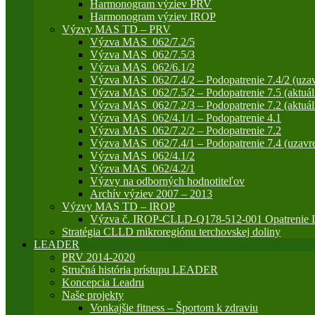
Harmonogram výziev PRV
Harmonogram výziev IROP
Výzvy MAS TD – PRV
Výzva MAS_062/7.2/5
Výzva MAS_062/7.5/3
Výzva MAS_062/6.1/2
Výzva MAS_062/7.4/2 – Podopatrenie 7.4/2 (uzav
Výzva MAS_062/7.5/2 – Podopatrenie 7.5 (aktuál
Výzva MAS_062/7.2/3 – Podopatrenie 7.2 (aktuál
Výzva MAS_062/4.1/1 – Podopatrenie 4.1
Výzva MAS_062/7.2/2 – Podopatrenie 7.2
Výzva MAS_062/7.4/1 – Podopatrenie 7.4 (uzavre
Výzva MAS_062/4.1/2
Výzva MAS_062/4.2/1
Výzvy na odborných hodnotiteľov
Archív výziev 2007 – 2013
Výzvy MAS TD – IROP
Výzva č. IROP-CLLD-Q178-512-001 Opatrenie IR
Stratégia CLLD mikroregiónu terchovskej doliny
LEADER
PRV 2014-2020
Stručná história prístupu LEADER
Koncepcia Leadru
Naše projekty
Vonkajšie fitness – Športom k zdraviu