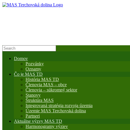
Domov
Pozvánky
Oznamy
Čo je MAS TD
História MAS TD
Členovia MAS – obce
Členovia – súkromný sektor
Stanovy
Štruktúra MAS
Integrovaná stratégia rozvoja územia
Územie MAS Terchovská dolina
Partneri
Aktuálne výzvy MAS TD
Harmonogramy výziev