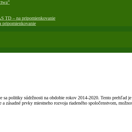
ctwa”
AS TD – na pripomienkovanie
 pripomienkovanie
úce sa politiky súdržnosti na obdobie rokov 2014-2020. Tento prehľad j
 a zásadné prvky miestneho rozvoja riadeného spoločenstvom, možnosti