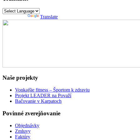
Powered by
Translate
Naše projekty
Vonkajšie fitness – Športom k zdraviu
Projekt LEADER na Považí
Bačovanie v Karpatoch
Povinné zverejňovanie
Objednávky
Zmluvy
Faktúry