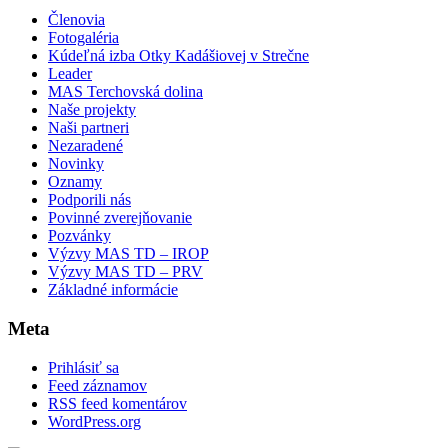
Členovia
Fotogaléria
Kúdeľná izba Otky Kadášiovej v Strečne
Leader
MAS Terchovská dolina
Naše projekty
Naši partneri
Nezaradené
Novinky
Oznamy
Podporili nás
Povinné zverejňovanie
Pozvánky
Výzvy MAS TD – IROP
Výzvy MAS TD – PRV
Základné informácie
Meta
Prihlásiť sa
Feed záznamov
RSS feed komentárov
WordPress.org