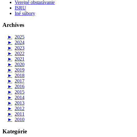
Verejné obstarávanie
ISRU
Iné súbory
Archives
►
2025
►
2024
►
2023
►
2022
►
2021
►
2020
►
2019
►
2018
►
2017
►
2016
►
2015
►
2014
►
2013
►
2012
►
2011
►
2010
Kategórie