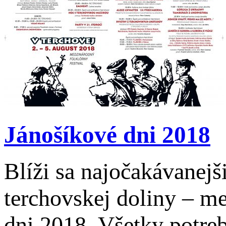
Jánošíkové dni 2018
Blíži sa najočakávanejš
terchovskej doliny – me
dni 2018. Všetky potre