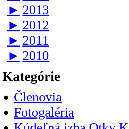
►
2013
►
2012
►
2011
►
2010
Kategórie
Členovia
Fotogaléria
Kúdeľná izba Otky Ka