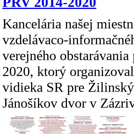
PRV 2014-2020
Kancelária našej miestn
vzdelávaco-informačné
verejného obstarávania
2020, ktorý organizoval
vidieka SR pre Žilinský
Jánošíkov dvor v Zázriv