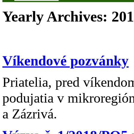
Yearly Archives:
201
Víkendové pozvánky
Priatelia, pred víkend
podujatia v mikroregió
a Zázrivá.