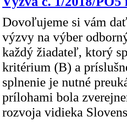
Výzva č. 1/2018/PO5 
Dovoľujeme si vám dať 
výzvy na výber odborný
každý žiadateľ, ktorý s
kritérium (B) a príslušn
splnenie je nutné preu
prílohami bola zverejn
rozvoja vidieka Sloven