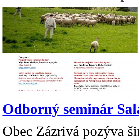
Odborný seminár Sal
Obec Zázrivá pozýva ši