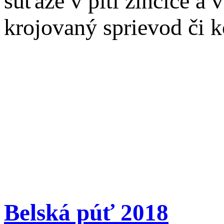
súťaže v pití žinčice a 
krojovaný sprievod či 
Belská púť 2018