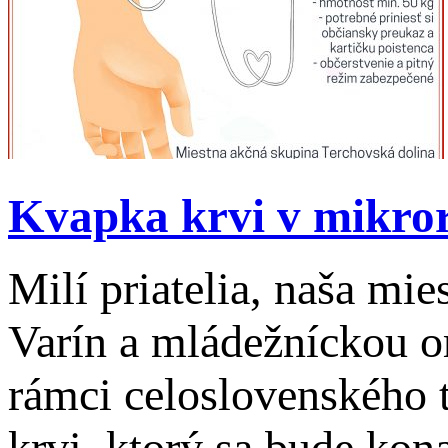
Kvapka krvi v mikror
Milí priatelia, naša mi
Varín a mládežníckou o
rámci celoslovenského 
krvi, ktorý sa bude kon