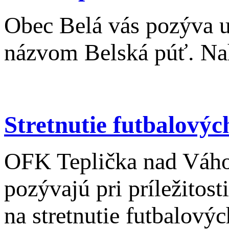
Obec Belá vás pozýva už
názvom Belská púť. Na
Stretnutie futbalovýc
OFK Teplička nad Váho
pozývajú pri príležitos
na stretnutie futbalový