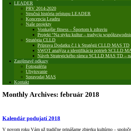
LEADER
PRV 2014-2020
Stručná história prístupu LEADER
Koncepcia Leadru
Naše projekty
Vonkajšie fitness – Športom k zdraviu
Projekt “Na styku kultur – tradycja współzawodni
Stratégia CLLD
Príprava Dodatku č.1 k Stratégii CLLD MAS TD
SWOT analýza a identifikácia potrieb SCLLD M
Návrh Strategického rámca SCLLD MAS TD – na
Zaujímavé odkazy
Fotogaléria
Ubytovanie
Spravodaj MAS
Kontakt
Monthly Archives:
február 2018
Kalendár podujatí 2018
V novom roku Vám už tradične prinášame zbierku kultúrno – spoloče