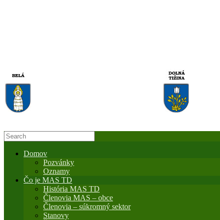
Domov
Pozvánky
Oznamy
Čo je MAS TD
História MAS TD
Členovia MAS – obce
Členovia – súkromný sektor
Stanovy