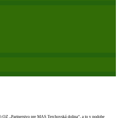
) OZ „Partnerstvo pre MAS Terchovská dolina“, a to v podobe