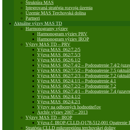
Štruktúra MAS
Integrovaná stratégia rozvoja územia
Územie MAS Terchovská dolina
Partneri
Aktuálne výzvy MAS TD
Harmonogramy výziev
Harmonogram výziev PRV
Harmonogram výziev IROP
Výzvy MAS TD – PRV
Výzva MAS_062/7.2/5
Výzva MAS_062/7.5/3
Výzva MAS_062/6.1/2
Výzva MAS_062/7.4/2 – Podopatrenie 7.4/2 (uzav
Výzva MAS_062/7.5/2 – Podopatrenie 7.5 (aktuál
Výzva MAS_062/7.2/3 – Podopatrenie 7.2 (aktuál
Výzva MAS_062/4.1/1 – Podopatrenie 4.1
Výzva MAS_062/7.2/2 – Podopatrenie 7.2
Výzva MAS_062/7.4/1 – Podopatrenie 7.4 (uzavre
Výzva MAS_062/4.1/2
Výzva MAS_062/4.2/1
Výzvy na odborných hodnotiteľov
Archív výziev 2007 – 2013
Výzvy MAS TD – IROP
Výzva č. IROP-CLLD-Q178-512-001 Opatrenie IR
Stratégia CLLD mikroregiónu terchovskej doliny