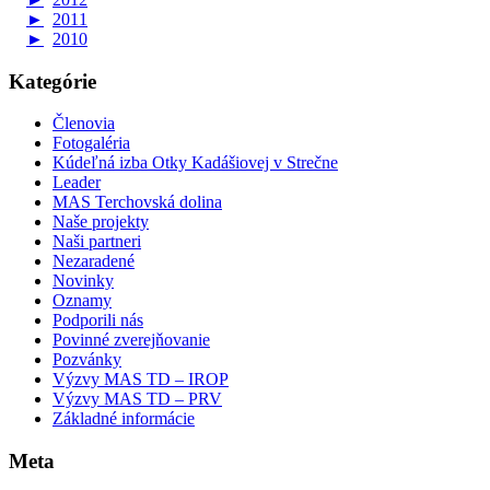
►
2011
►
2010
Kategórie
Členovia
Fotogaléria
Kúdeľná izba Otky Kadášiovej v Strečne
Leader
MAS Terchovská dolina
Naše projekty
Naši partneri
Nezaradené
Novinky
Oznamy
Podporili nás
Povinné zverejňovanie
Pozvánky
Výzvy MAS TD – IROP
Výzvy MAS TD – PRV
Základné informácie
Meta