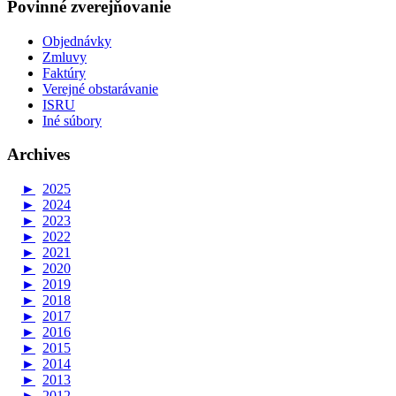
Povinné zverejňovanie
Objednávky
Zmluvy
Faktúry
Verejné obstarávanie
ISRU
Iné súbory
Archives
►
2025
►
2024
►
2023
►
2022
►
2021
►
2020
►
2019
►
2018
►
2017
►
2016
►
2015
►
2014
►
2013
►
2012