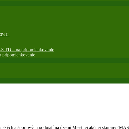
ctwa”
AS TD – na pripomienkovanie
 pripomienkovanie
nských a športových podujatí na území Miestnej akčnej skupiny (MAS