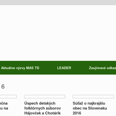
Aktuálne výzvy MAS TD
LEADER
Zaujímavé odka
16
rečna
Úspech detských
Súťaž o najkrajšiu
nu na
folklórnych súborov
obec na Slovensku
Hájovček a Chotárik
2016