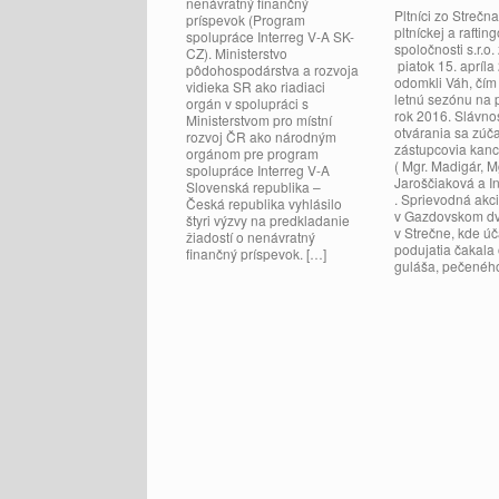
nenávratný finančný
Pltníci zo Strečna
príspevok (Program
pltníckej a raftin
spolupráce Interreg V-A SK-
spoločnosti s.r.o
CZ). Ministerstvo
piatok 15. apríla
pôdohospodárstva a rozvoja
odomkli Váh, čím 
vidieka SR ako riadiaci
letnú sezónu na p
orgán v spolupráci s
rok 2016. Slávn
Ministerstvom pro místní
otvárania sa zúčas
rozvoj ČR ako národným
zástupcovia kan
orgánom pre program
( Mgr. Madigár, M
spolupráce Interreg V-A
Jaroščiaková a I
Slovenská republika –
. Sprievodná akc
Česká republika vyhlásilo
v Gazdovskom d
štyri výzvy na predkladanie
v Strečne, kde ú
žiadostí o nenávratný
podujatia čakala
finančný príspevok. […]
guláša, pečenéh