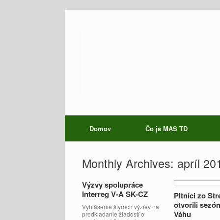
Domov
Čo je MAS TD
Monthly Archives:
apríl 20
Výzvy spolupráce
Interreg V-A SK-CZ
Pltníci zo St
otvorili sezó
Vyhlásenie štyroch výziev na
Váhu
predkladanie žiadostí o