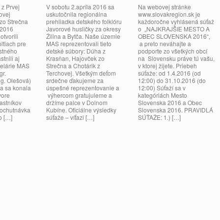
 z Prvej
V sobotu 2.apríla 2016 sa
Na webovej stránke
govej
uskutočnila regionálna
www.slovakregion.sk je
. zo Strečna
prehliadka detského folklóru
každoročne vyhlásená súťaž
 2016
Javorové husličky za okresy
o „NAJKRAJŠIE MESTO A
otvorili
Žilina a Bytča. Naše územie
OBEC SLOVENSKA 2016“,
ltiach pre
MAS reprezentovali tieto
a preto neváhajte a
ostného
detské súbory: Dúha z
podporte zo všetkých obcí
tnili aj
Krasňan, Hajovček zo
na Slovensku práve tú vašu,
celárie MAS
Strečna a Chotárik z
v ktorej žijete. Priebeh
gr.
Terchovej. Všetkým deťom
súťaže: od 1.4.2016 (od
ng. Olešová)
srdečne ďakujeme za
12:00) do 31.10.2016 (do
ia sa konala
úspešné reprezentovanie a
12:00) Súťaží sa v
vore
výhercom gratujuleme a
kategóriách Mesto
častníkov
držíme palce v Dolnom
Slovenska 2016 a Obec
 ochutnávka
Kubíne. Oficiálne výsledky
Slovenska 2016. PRAVIDLÁ
o […]
súťaže – víťazi […]
SÚŤAŽE: 1.) […]