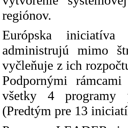
vytvorenie systémove
regiónov.
Európska iniciatív
administrujú mimo št
vyčleňuje z ich rozpoč
Podpornými rámcami k
všetky 4 programy p
(Predtým pre 13 iniciat