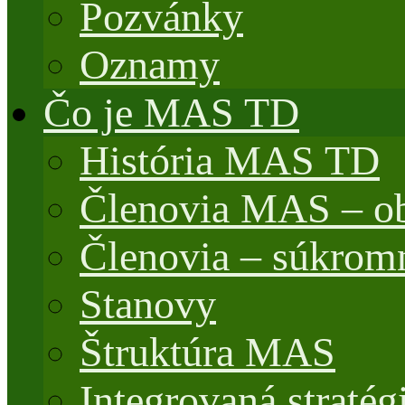
Pozvánky
Oznamy
Čo je MAS TD
História MAS TD
Členovia MAS – o
Členovia – súkrom
Stanovy
Štruktúra MAS
Integrovaná stratég