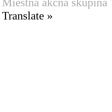
Miestna akčná skupina 
Translate »