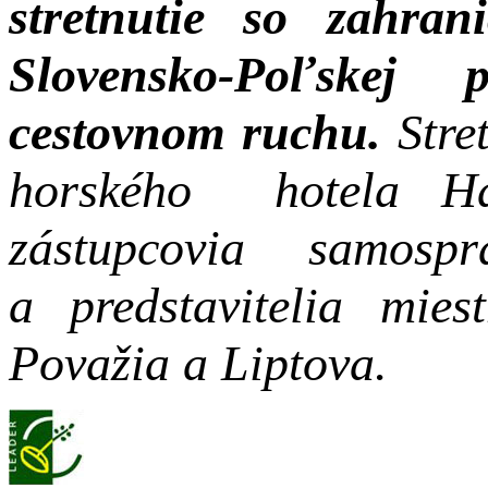
stretnutie so zahr
Slovensko-Poľskej 
cestovnom ruchu.
Stre
horského hotela Hav
zástupcovia samosp
a predstavitelia mie
Považia a Liptova.