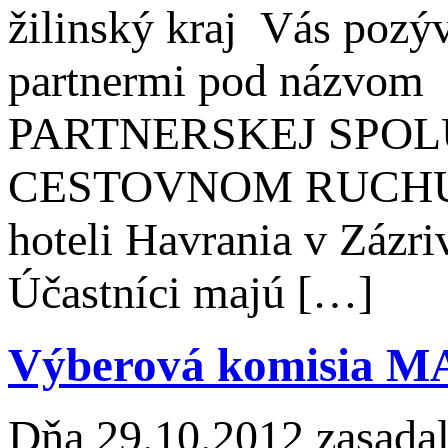
žilinský kraj Vás pozýv
partnermi pod náz
PARTNERSKEJ SPO
CESTOVNOM RUCHU, kt
hoteli Havrania v Zázri
Účastníci majú […]
Výberová komisia MA
Dňa 29.10.2012 zasada