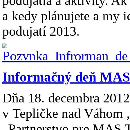
podujatia a aktivity. A
a kedy plánujete a my 
podujatí 2013.
Informačný deň MAS
Dňa 18. decembra 201
v Tepličke nad Váhom ,
„Partnerstvo pre MAS 