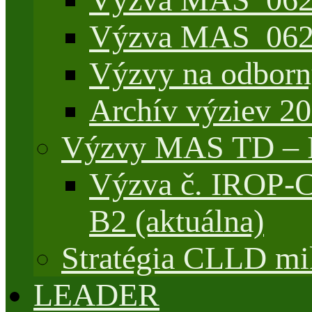
Výzva MAS_062/
Výzvy na odborn
Archív výziev 2
Výzvy MAS TD –
Výzva č. IROP-
B2 (aktuálna)
Stratégia CLLD mik
LEADER