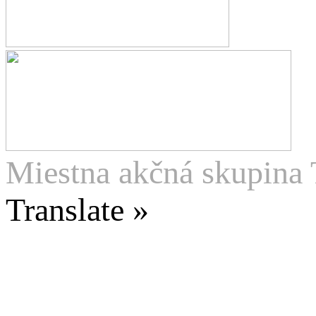
Miestna akčná skupina 
Translate »