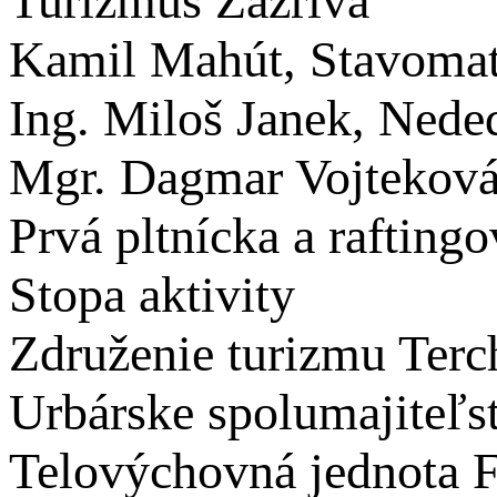
Turizmus Zázrivá
Kamil Mahút, Stavomat 
Ing. Miloš Janek, Nede
Mgr. Dagmar Vojtekov
Prvá pltnícka a raftingo
Stopa aktivity
Združenie turizmu Terc
Urbárske spolumajiteľs
Telovýchovná jednota F