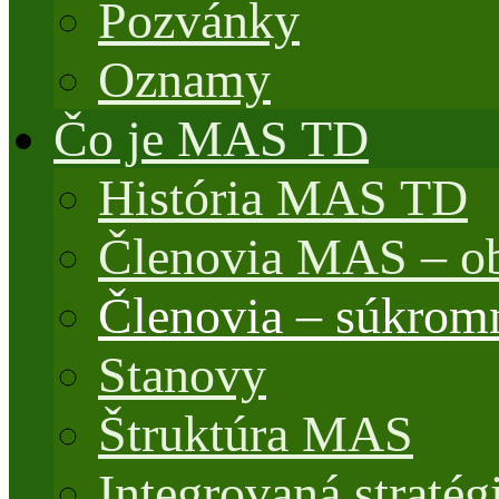
Pozvánky
Oznamy
Čo je MAS TD
História MAS TD
Členovia MAS – o
Členovia – súkrom
Stanovy
Štruktúra MAS
Integrovaná stratég