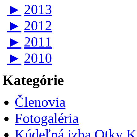
►
2013
►
2012
►
2011
►
2010
Kategórie
Členovia
Fotogaléria
Kúdeľná izba Otky Ka