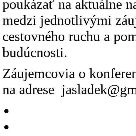
poukázať na aktuálne na
medzi jednotlivými záu
cestovného ruchu a pom
budúcnosti.
Záujemcovia o konferen
na adrese jasladek@gm