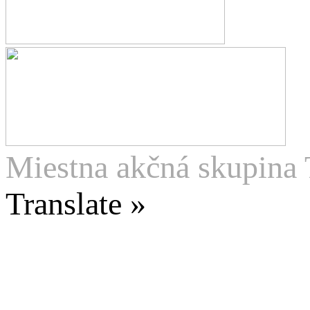
Miestna akčná skupina 
Translate »