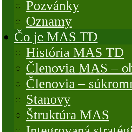
Pozvánky
Oznamy
Čo je MAS TD
História MAS TD
Členovia MAS – o
Členovia – súkrom
Stanovy
Štruktúra MAS
Integrovaná stratég