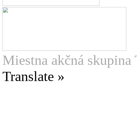
Miestna akčná skupina 
Translate »