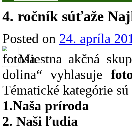
4. ročník súťaže Na
Posted on
24. apríla 20
Miestna akčná sku
dolina“ vyhlasuje
fot
Tématické kategórie sú
1.Naša príroda
2. Naši ľudia