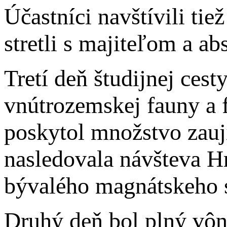
Účastníci navštívili ti
stretli s majiteľom a a
Tretí deň študijnej ces
vnútrozemskej fauny a 
poskytol množstvo zauj
nasledovala návšteva H
bývalého magnátskeho s
Druhý deň bol plný vôn