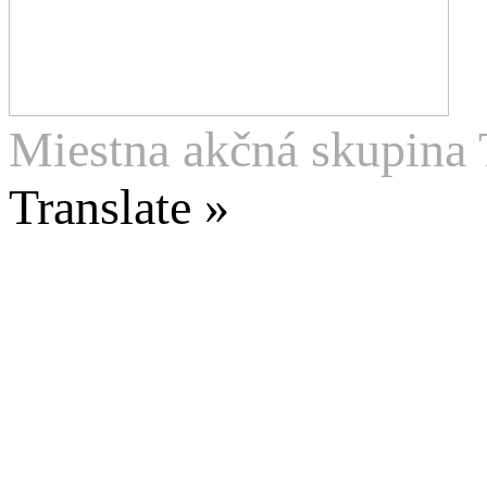
Miestna akčná skupina 
Translate »