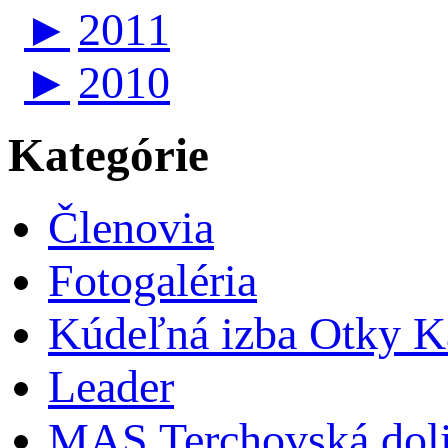
►
2011
►
2010
Kategórie
Členovia
Fotogaléria
Kúdeľná izba Otky Ka
Leader
MAS Terchovská dol