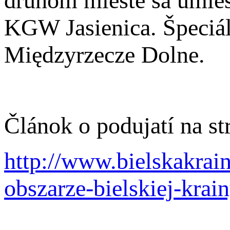
druhom mieste sa umies
KGW Jasienica. Špeciál
Międzyrzecze Dolne.
Článok o podujatí na st
http://www.bielskakrain
obszarze-bielskiej-kra