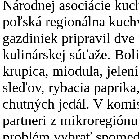
Národnej asociácie kuc
poľská regionálna kuch
gazdiniek pripravil dve 
kulinárskej súťaže. Boli
krupica, miodula, jelení
sleďov, rybacia paprika
chutných jedál. V komisi
partneri z mikroregiónu
problém vybrať spomedz