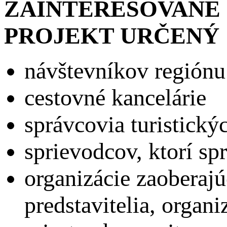
ZAINTERESOVANÉ S
PROJEKT URČENÝ
návštevníkov regiónu
cestovné kancelárie
správcovia turistický
sprievodcov, ktorí sp
organizácie zaoberaj
predstavitelia, organi