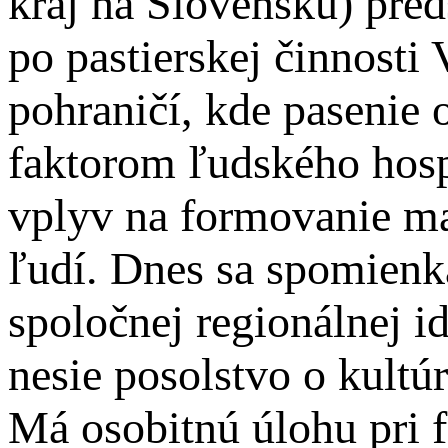
kraj na Slovensku) pred
po pastierskej činnost
pohraničí, kde pasenie 
faktorom ľudského hosp
vplyv na formovanie ma
ľudí. Dnes sa spomienka
spoločnej regionálnej id
nesie posolstvo o kultú
Má osobitnú úlohu pri 