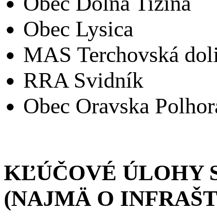
Obec Dolná Tižina
Obec Lysica
MAS Terchovská dol
RRA Svidník
Obec Oravska Polhor
KĽÚČOVÉ ÚLOHY 
(NAJMÄ O INFRAŠ