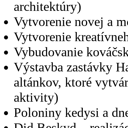
architektúry)
Vytvorenie novej a mo
Vytvorenie kreatívneh
Vybudovanie kováčske
Výstavba zastávky H
altánkov, ktoré vytvá
aktivity)
Poloniny kedysi a dne
Did Beskyd – realizá