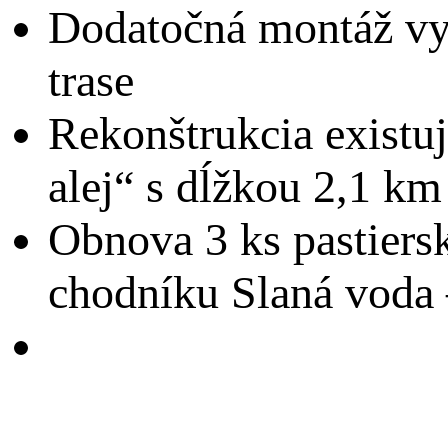
Dodatočná montáž vyb
trase
Rekonštrukcia exist
alej“ s dĺžkou 2,1 km
Obnova 3 ks pastiersk
chodníku Slaná voda 