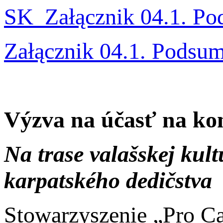
SK_Załącznik 04.1. P
Załącznik 04.1. Podsu
Výzva na účasť na kon
Na trase valašskej kul
karpatského dedičstva
Stowarzyszenie „Pro Car