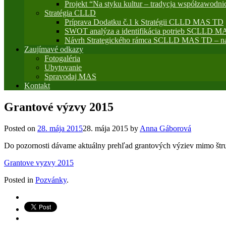
Projekt “Na styku kultur – tradycja współzawodni
Stratégia CLLD
Príprava Dodatku č.1 k Stratégii CLLD MAS TD
SWOT analýza a identifikácia potrieb SCLLD M
Návrh Strategického rámca SCLLD MAS TD – na
Zaujímavé odkazy
Fotogaléria
Ubytovanie
Spravodaj MAS
Kontakt
Grantové výzvy 2015
Posted on
28. mája 2015
28. mája 2015
by
Anna Gáborová
Do pozornosti dávame aktuálny prehľad grantových výziev mimo štr
Grantove vyzvy 2015
Posted in
Pozvánky
.