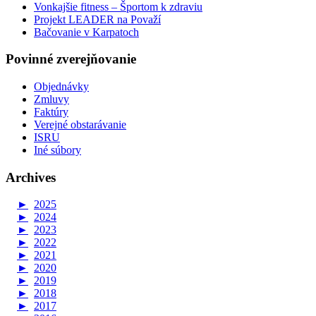
Vonkajšie fitness – Športom k zdraviu
Projekt LEADER na Považí
Bačovanie v Karpatoch
Povinné zverejňovanie
Objednávky
Zmluvy
Faktúry
Verejné obstarávanie
ISRU
Iné súbory
Archives
►
2025
►
2024
►
2023
►
2022
►
2021
►
2020
►
2019
►
2018
►
2017