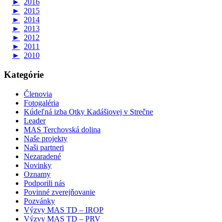
►
2016
►
2015
►
2014
►
2013
►
2012
►
2011
►
2010
Kategórie
Členovia
Fotogaléria
Kúdeľná izba Otky Kadášiovej v Strečne
Leader
MAS Terchovská dolina
Naše projekty
Naši partneri
Nezaradené
Novinky
Oznamy
Podporili nás
Povinné zverejňovanie
Pozvánky
Výzvy MAS TD – IROP
Výzvy MAS TD – PRV