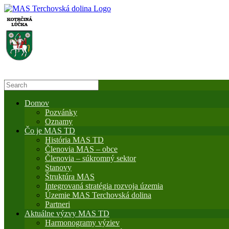
Domov
Pozvánky
Oznamy
Čo je MAS TD
História MAS TD
Členovia MAS – obce
Členovia – súkromný sektor
Stanovy
Štruktúra MAS
Integrovaná stratégia rozvoja územia
Územie MAS Terchovská dolina
Partneri
Aktuálne výzvy MAS TD
Harmonogramy výziev