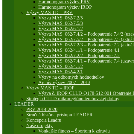
Harmonogram výziev PRV
Harmonogram výziev IROP
Výzvy MAS TD – PRV
Výzva MAS_062/7.2/5
Výzva MAS_062/7.5/3
Výzva MAS_062/6.1/2
Výzva MAS_062/7.4/2 – Podopatrenie 7.4/2 (uzav
Výzva MAS_062/7.5/2 – Podopatrenie 7.5 (aktuál
Výzva MAS_062/7.2/3 – Podopatrenie 7.2 (aktuál
Výzva MAS_062/4.1/1 – Podopatrenie 4.1
Výzva MAS_062/7.2/2 – Podopatrenie 7.2
Výzva MAS_062/7.4/1 – Podopatrenie 7.4 (uzavre
Výzva MAS_062/4.1/2
Výzva MAS_062/4.2/1
Výzvy na odborných hodnotiteľov
Archív výziev 2007 – 2013
Výzvy MAS TD – IROP
Výzva č. IROP-CLLD-Q178-512-001 Opatrenie IR
Stratégia CLLD mikroregiónu terchovskej doliny
LEADER
PRV 2014-2020
Stručná história prístupu LEADER
Koncepcia Leadru
Naše projekty
Vonkajšie fitness – Športom k zdraviu