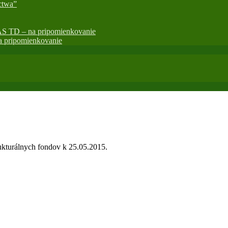
ctwa”
AS TD – na pripomienkovanie
 pripomienkovanie
ukturálnych fondov k 25.05.2015.