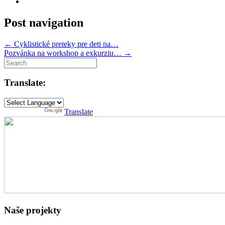
Post navigation
←
Cyklistické preteky pre deti na…
Pozvánka na workshop a exkurziu…
→
Translate:
Powered by
Translate
Naše projekty