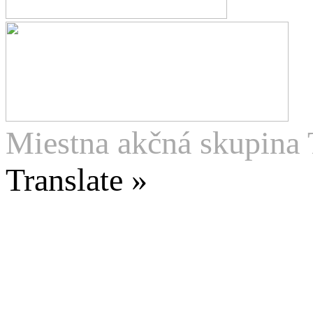
Miestna akčná skupina 
Translate »