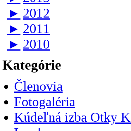
►
2012
►
2011
►
2010
Kategórie
Členovia
Fotogaléria
Kúdeľná izba Otky Ka