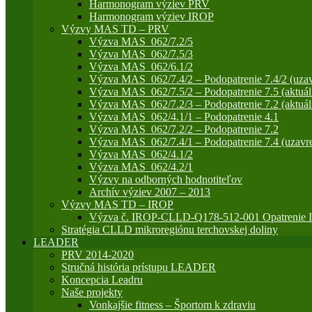
Harmonogram výziev PRV
Harmonogram výziev IROP
Výzvy MAS TD – PRV
Výzva MAS_062/7.2/5
Výzva MAS_062/7.5/3
Výzva MAS_062/6.1/2
Výzva MAS_062/7.4/2 – Podopatrenie 7.4/2 (uzav
Výzva MAS_062/7.5/2 – Podopatrenie 7.5 (aktuál
Výzva MAS_062/7.2/3 – Podopatrenie 7.2 (aktuál
Výzva MAS_062/4.1/1 – Podopatrenie 4.1
Výzva MAS_062/7.2/2 – Podopatrenie 7.2
Výzva MAS_062/7.4/1 – Podopatrenie 7.4 (uzavre
Výzva MAS_062/4.1/2
Výzva MAS_062/4.2/1
Výzvy na odborných hodnotiteľov
Archív výziev 2007 – 2013
Výzvy MAS TD – IROP
Výzva č. IROP-CLLD-Q178-512-001 Opatrenie IR
Stratégia CLLD mikroregiónu terchovskej doliny
LEADER
PRV 2014-2020
Stručná história prístupu LEADER
Koncepcia Leadru
Naše projekty
Vonkajšie fitness – Športom k zdraviu