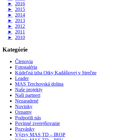
►
2016
►
2015
►
2014
►
2013
►
2012
►
2011
►
2010
Kategórie
Členovia
Fotogaléria
Kúdeľná izba Otky Kadášiovej v Strečne
Leader
MAS Terchovská dolina
Naše projekty
Naši partneri
Nezaradené
Novinky
Oznamy
Podporili nás
Povinné zverejňovanie
Pozvánky
Výzvy MAS TD – IROP