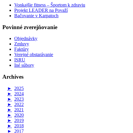
Vonkajšie fitness – Športom k zdraviu
Projekt LEADER na Považí
Bačovanie v Karpatoch
Povinné zverejňovanie
Objednávky
Zmluvy
Faktúry
Verejné obstarávanie
ISRU
Iné súbory
Archives
►
2025
►
2024
►
2023
►
2022
►
2021
►
2020
►
2019
►
2018
►
2017