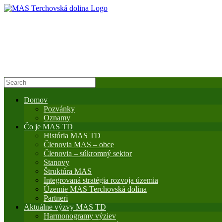
Domov
Pozvánky
Oznamy
Čo je MAS TD
História MAS TD
Členovia MAS – obce
Členovia – súkromný sektor
Stanovy
Štruktúra MAS
Integrovaná stratégia rozvoja územia
Územie MAS Terchovská dolina
Partneri
Aktuálne výzvy MAS TD
Harmonogramy výziev