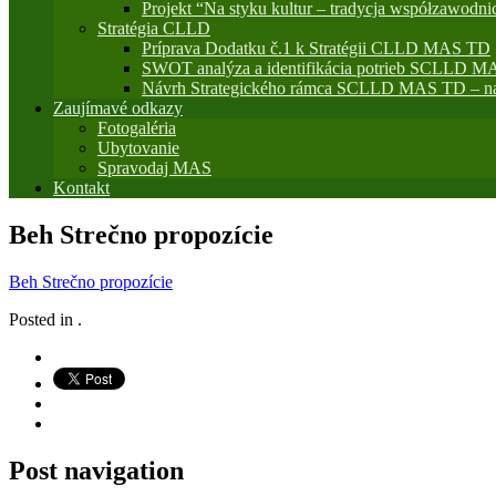
Projekt “Na styku kultur – tradycja współzawodni
Stratégia CLLD
Príprava Dodatku č.1 k Stratégii CLLD MAS TD
SWOT analýza a identifikácia potrieb SCLLD M
Návrh Strategického rámca SCLLD MAS TD – na
Zaujímavé odkazy
Fotogaléria
Ubytovanie
Spravodaj MAS
Kontakt
Beh Strečno propozície
Beh Strečno propozície
Posted in .
Post navigation