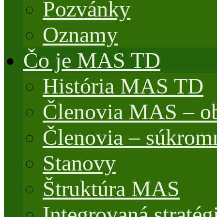
Pozvánky
Oznamy
Čo je MAS TD
História MAS TD
Členovia MAS – o
Členovia – súkrom
Stanovy
Štruktúra MAS
Integrovaná stratég