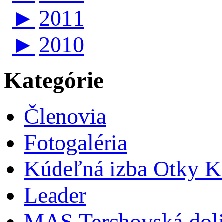
►
2011
►
2010
Kategórie
Členovia
Fotogaléria
Kúdeľná izba Otky Ka
Leader
MAS Terchovská dol