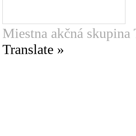
Miestna akčná skupina 
Translate »