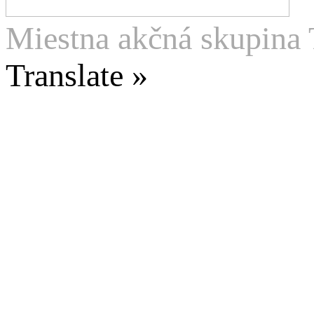
Miestna akčná skupina 
Translate »