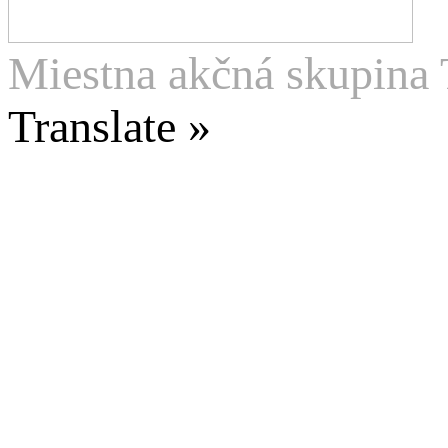
Miestna akčná skupina 
Translate »