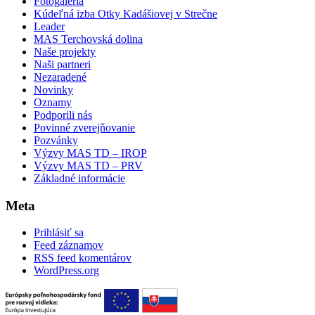
Fotogaléria
Kúdeľná izba Otky Kadášiovej v Strečne
Leader
MAS Terchovská dolina
Naše projekty
Naši partneri
Nezaradené
Novinky
Oznamy
Podporili nás
Povinné zverejňovanie
Pozvánky
Výzvy MAS TD – IROP
Výzvy MAS TD – PRV
Základné informácie
Meta
Prihlásiť sa
Feed záznamov
RSS feed komentárov
WordPress.org