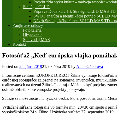
Projekt “Na styku kultur – tradycja współzawodni
Stratégia CLLD
Príprava Dodatku č.1 k Stratégii CLLD MAS TD
SWOT analýza a identifikácia potrieb SCLLD M
Návrh Strategického rámca SCLLD MAS TD – na
Zaujímavé odkazy
Fotogaléria
Ubytovanie
Spravodaj MAS
Kontakt
Fotosúťaž „Keď európska vlajka pomáhal
Posted on
25. júna 2019
21. októbra 2019
by
Anna Gáborová
Informačné centrum EUROPE DIRECT Žilina vyhlasuje fotosúťaž na té
európskej spolupráce založenej na solidarite, invenciách, multikultú
realizovaných na území Žilinského kraja. Môžu to byť projekty zamera
ostatné oblasti, ktoré európske projekty pokrývajú.
Súťaže sa môže zúčastniť fyzická osoba, ktorá pôsobí na území Mesta 
Vytlačené súťažné fotografie vo formáte min. 20×30 cm spolu s prihlá
vysokoškolákov 24 v Žiline. Uzávierka súťaže: 27. septembra 2019