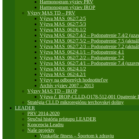
Harmonogram výziev PRV
Harmonogram výziev IROP
Výzvy MAS TD – PRV
Výzva MAS_062/7.2/5
Výzva MAS_062/7.5/3
Výzva MAS_062/6.1/2
Výzva MAS_062/7.4/2 – Podopatrenie 7.4/2 (uzav
Výzva MAS_062/7.5/2 – Podopatrenie 7.5 (aktuál
Výzva MAS_062/7.2/3 – Podopatrenie 7.2 (aktuál
Výzva MAS_062/4.1/1 – Podopatrenie 4.1
Výzva MAS_062/7.2/2 – Podopatrenie 7.2
Výzva MAS_062/7.4/1 – Podopatrenie 7.4 (uzavre
Výzva MAS_062/4.1/2
Výzva MAS_062/4.2/1
Výzvy na odborných hodnotiteľov
Archív výziev 2007 – 2013
Výzvy MAS TD – IROP
Výzva č. IROP-CLLD-Q178-512-001 Opatrenie IR
Stratégia CLLD mikroregiónu terchovskej doliny
LEADER
PRV 2014-2020
Stručná história prístupu LEADER
Koncepcia Leadru
Naše projekty
Vonkajšie fitness – Športom k zdraviu