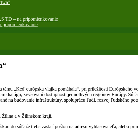
ctwa”
AS TD – na pripomienkovanie
 pripomienkovanie
a“
mu „Keď európska vlajka pomáhala“, pri príležitosti Európskeho vol
rnom dialógu, zvyšovaní dostupnosti jednotlivých regiónov Európy. Súť
né na budovanie infraštruktúry, spoluprácu ľudí, rozvoj ľudského poten
Žilina a v Žilinskom kraji.
škou do súťaže treba zaslať poštou na adresu vyhlasovateľa, alebo pri