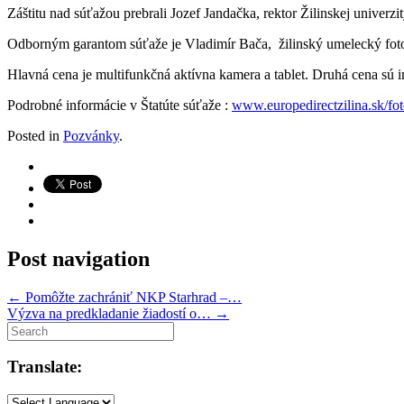
Záštitu nad súťažou prebrali Jozef Jandačka, rektor Žilinskej univerzit
Odborným garantom súťaže je Vladimír Bača, žilinský umelecký foto
Hlavná cena je multifunkčná aktívna kamera a tablet. Druhá cena sú int
Podrobné informácie v Štatúte súťaže :
www.europedirectzilina.sk/fot
Posted in
Pozvánky
.
Post navigation
←
Pomôžte zachrániť NKP Starhrad –…
Výzva na predkladanie žiadostí o…
→
Translate: