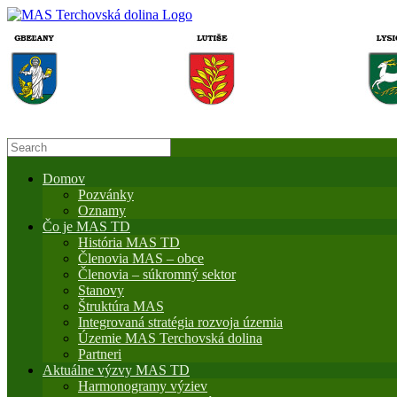
Domov
Pozvánky
Oznamy
Čo je MAS TD
História MAS TD
Členovia MAS – obce
Členovia – súkromný sektor
Stanovy
Štruktúra MAS
Integrovaná stratégia rozvoja územia
Územie MAS Terchovská dolina
Partneri
Aktuálne výzvy MAS TD
Harmonogramy výziev