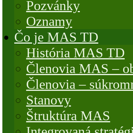
Pozvánky
Oznamy
Čo je MAS TD
História MAS TD
Členovia MAS – o
Členovia – súkrom
Stanovy
Štruktúra MAS
Integrovaná stratég