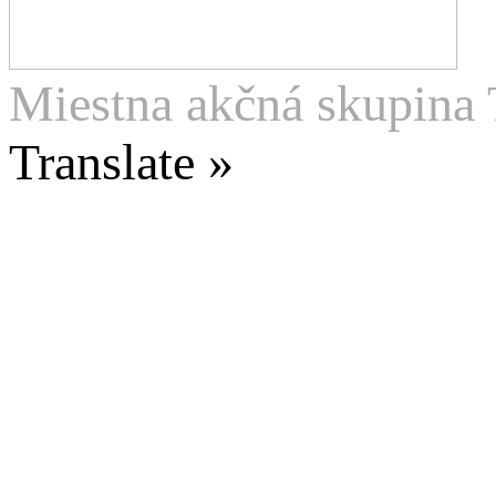
Miestna akčná skupina 
Translate »