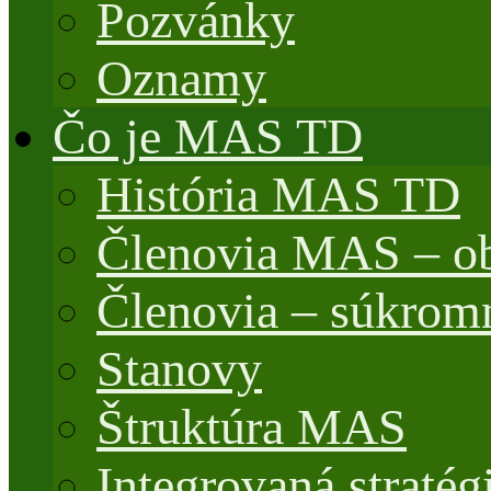
Pozvánky
Oznamy
Čo je MAS TD
História MAS TD
Členovia MAS – o
Členovia – súkrom
Stanovy
Štruktúra MAS
Integrovaná stratég