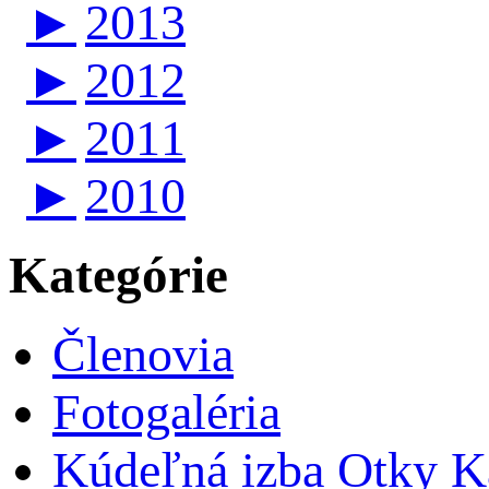
►
2013
►
2012
►
2011
►
2010
Kategórie
Členovia
Fotogaléria
Kúdeľná izba Otky Ka