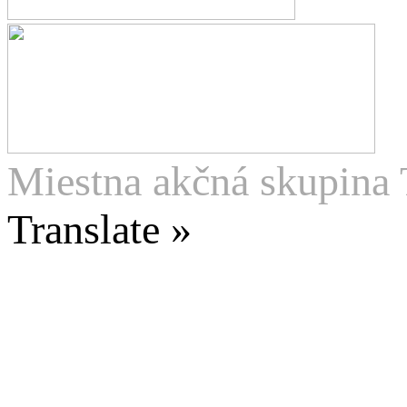
Miestna akčná skupina 
Translate »