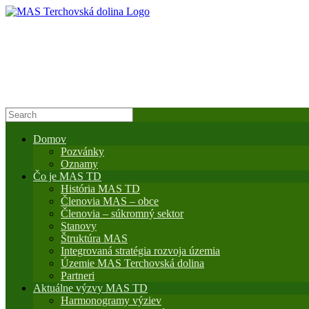
Domov
Pozvánky
Oznamy
Čo je MAS TD
História MAS TD
Členovia MAS – obce
Členovia – súkromný sektor
Stanovy
Štruktúra MAS
Integrovaná stratégia rozvoja územia
Územie MAS Terchovská dolina
Partneri
Aktuálne výzvy MAS TD
Harmonogramy výziev