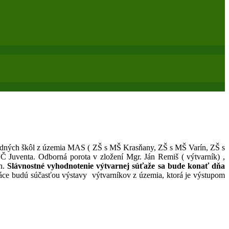
ladných škôl z územia MAS ( ZŠ s MŠ Krasňany, ZŠ s MŠ Varín, ZŠ s
Juventa. Odborná porota v zložení Mgr. Ján Remiš ( výtvarník) ,
ch.
Slávnostné vyhodnotenie výtvarnej súťaže sa bude konať dňa
ráce budú súčasťou výstavy výtvarníkov z územia, ktorá je výstupom