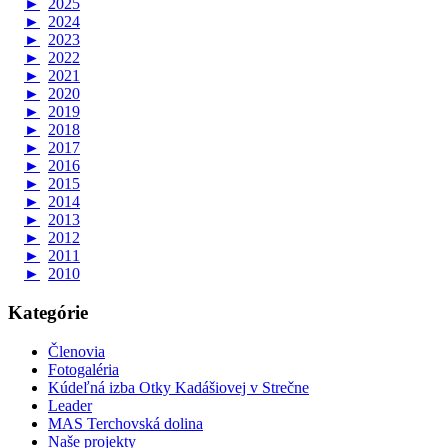
►
2025
►
2024
►
2023
►
2022
►
2021
►
2020
►
2019
►
2018
►
2017
►
2016
►
2015
►
2014
►
2013
►
2012
►
2011
►
2010
Kategórie
Členovia
Fotogaléria
Kúdeľná izba Otky Kadášiovej v Strečne
Leader
MAS Terchovská dolina
Naše projekty