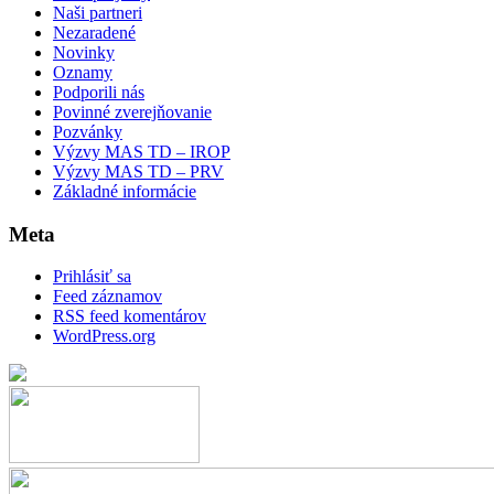
Naši partneri
Nezaradené
Novinky
Oznamy
Podporili nás
Povinné zverejňovanie
Pozvánky
Výzvy MAS TD – IROP
Výzvy MAS TD – PRV
Základné informácie
Meta
Prihlásiť sa
Feed záznamov
RSS feed komentárov
WordPress.org