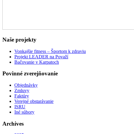
Naše projekty
Vonkajšie fitness – Športom k zdraviu
Projekt LEADER na Považí
Bačovanie v Karpatoch
Povinné zverejňovanie
Objednávky
Zmluvy
Faktúry
Verejné obstarávanie
ISRU
Iné súbory
Archives