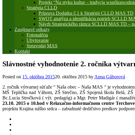
Projekt “Na styku kultur – tradycja współzawodni
Stratégia CLLD
Príprava Dodatku č.1 k Stratégii CLLD MAS TD
SWOT analýza a identifikácia potrieb SCLLD M
Návrh Strategického rámca SCLLD MAS TD – na
Zaujímavé odkazy
Fotogaléria
Ubytovanie
Spravodaj MAS
Kontakt
Slávnostné vyhodnotenie 2. ročníka výtva
Posted on
15. októbra 2015
20. októbra 2015
by
Anna Gáborová
2. ročník výtvarnej súťaže “ Naša obec – Naša MAS “ je vyhodnote
MŠ Teplička nad Váhom, ZŠ Strečno, ZŠ Spojená škola Belá, ZŠ L
Bc.Lucia Stročková ( výt. pedagóg) a Mgr. Peter Madigár ( manaž
23.10. 2015 o 10.hod v Relaxačno-informačnom centre Terchove
projektu Krajina nášho srdca – zabudnuté dedičstvo predkov podpor