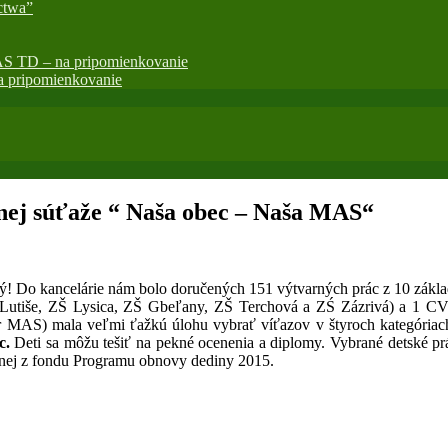
ctwa”
AS TD – na pripomienkovanie
 pripomienkovanie
rnej súťaže “ Naša obec – Naša MAS“
ný! Do kancelárie nám bolo doručených 151 výtvarných prác z 10 zák
utiše, ZŠ Lysica, ZŠ Gbeľany, ZŠ Terchová a ZŚ Zázrivá) a 1 CVČ 
ér MAS) mala veľmi ťažkú úlohu vybrať víťazov v štyroch kategória
c.
Deti sa môžu tešiť na pekné ocenenia a diplomy. Vybrané detské p
enej z fondu Programu obnovy dediny 2015.