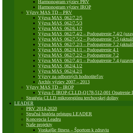
Harmonogram výziev PRV
Harmonogram výziev IROP
Výzvy MAS TD – PRV
Výzva MAS_062/7.2/5
Výzva MAS_062/7.5/3
Výzva MAS_062/6.1/2
Výzva MAS_062/7.4/2 – Podopatrenie 7.4/2 (uzav
Výzva MAS_062/7.5/2 – Podopatrenie 7.5 (aktuál
Výzva MAS_062/7.2/3 – Podopatrenie 7.2 (aktuál
Výzva MAS_062/4.1/1 – Podopatrenie 4.1
Výzva MAS_062/7.2/2 – Podopatrenie 7.2
Výzva MAS_062/7.4/1 – Podopatrenie 7.4 (uzavre
Výzva MAS_062/4.1/2
Výzva MAS_062/4.2/1
Výzvy na odborných hodnotiteľov
Archív výziev 2007 – 2013
Výzvy MAS TD – IROP
Výzva č. IROP-CLLD-Q178-512-001 Opatrenie IR
Stratégia CLLD mikroregiónu terchovskej doliny
LEADER
PRV 2014-2020
Stručná história prístupu LEADER
Koncepcia Leadru
Naše projekty
Vonkajšie fitness – Športom k zdraviu