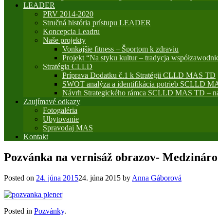
LEADER
PRV 2014-2020
Stručná história prístupu LEADER
Koncepcia Leadru
Naše projekty
Vonkajšie fitness – Športom k zdraviu
Projekt “Na styku kultur – tradycja współzawodni
Stratégia CLLD
Príprava Dodatku č.1 k Stratégii CLLD MAS TD
SWOT analýza a identifikácia potrieb SCLLD M
Návrh Strategického rámca SCLLD MAS TD – na
Zaujímavé odkazy
Fotogaléria
Ubytovanie
Spravodaj MAS
Kontakt
Pozvánka na vernisáž obrazov- Medzináro
Posted on
24. júna 2015
24. júna 2015
by
Anna Gáborová
Posted in
Pozvánky
.