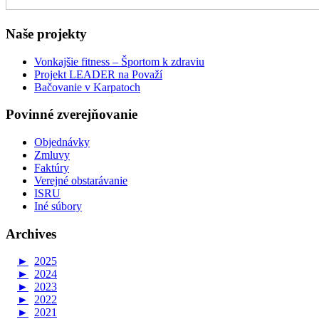
Naše projekty
Vonkajšie fitness – Športom k zdraviu
Projekt LEADER na Považí
Bačovanie v Karpatoch
Povinné zverejňovanie
Objednávky
Zmluvy
Faktúry
Verejné obstarávanie
ISRU
Iné súbory
Archives
►
2025
►
2024
►
2023
►
2022
►
2021