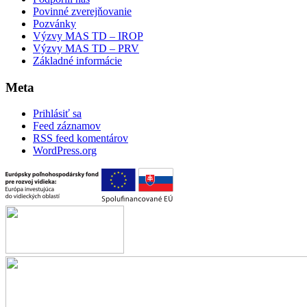
Povinné zverejňovanie
Pozvánky
Výzvy MAS TD – IROP
Výzvy MAS TD – PRV
Základné informácie
Meta
Prihlásiť sa
Feed záznamov
RSS feed komentárov
WordPress.org