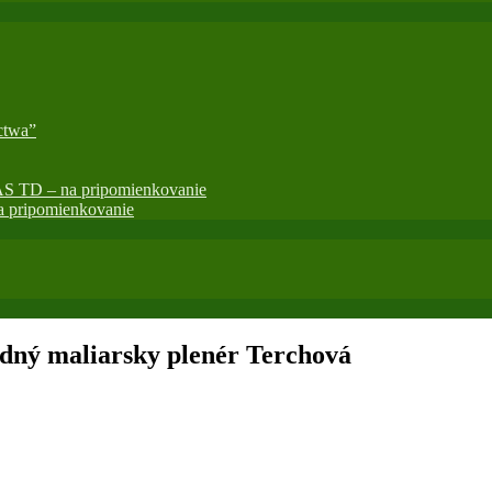
ctwa”
AS TD – na pripomienkovanie
 pripomienkovanie
dný maliarsky plenér Terchová