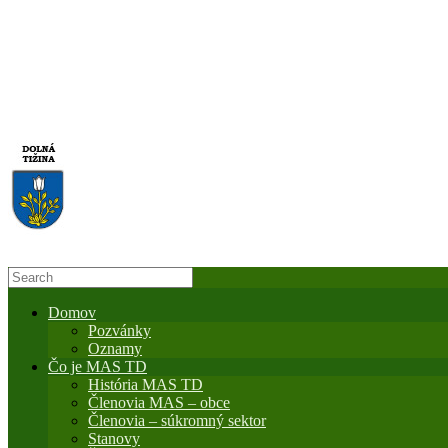
Domov
Pozvánky
Oznamy
Čo je MAS TD
História MAS TD
Členovia MAS – obce
Členovia – súkromný sektor
Stanovy