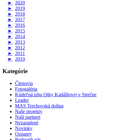
►
2020
►
2019
►
2018
►
2017
►
2016
►
2015
►
2014
►
2013
►
2012
►
2011
►
2010
Kategórie
Členovia
Fotogaléria
Kúdeľná izba Otky Kadášiovej v Strečne
Leader
MAS Terchovská dolina
Naše projekty
Naši partneri
Nezaradené
Novinky
Oznamy
Podporili nás