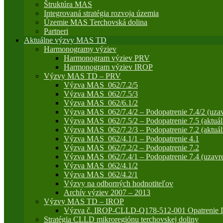
Štruktúra MAS
Integrovaná stratégia rozvoja územia
Územie MAS Terchovská dolina
Partneri
Aktuálne výzvy MAS TD
Harmonogramy výziev
Harmonogram výziev PRV
Harmonogram výziev IROP
Výzvy MAS TD – PRV
Výzva MAS_062/7.2/5
Výzva MAS_062/7.5/3
Výzva MAS_062/6.1/2
Výzva MAS_062/7.4/2 – Podopatrenie 7.4/2 (uzav
Výzva MAS_062/7.5/2 – Podopatrenie 7.5 (aktuál
Výzva MAS_062/7.2/3 – Podopatrenie 7.2 (aktuál
Výzva MAS_062/4.1/1 – Podopatrenie 4.1
Výzva MAS_062/7.2/2 – Podopatrenie 7.2
Výzva MAS_062/7.4/1 – Podopatrenie 7.4 (uzavre
Výzva MAS_062/4.1/2
Výzva MAS_062/4.2/1
Výzvy na odborných hodnotiteľov
Archív výziev 2007 – 2013
Výzvy MAS TD – IROP
Výzva č. IROP-CLLD-Q178-512-001 Opatrenie IR
Stratégia CLLD mikroregiónu terchovskej doliny