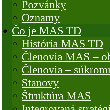
Pozvánky
Oznamy
Čo je MAS TD
História MAS TD
Členovia MAS – o
Členovia – súkrom
Stanovy
Štruktúra MAS
Integrovaná stratég