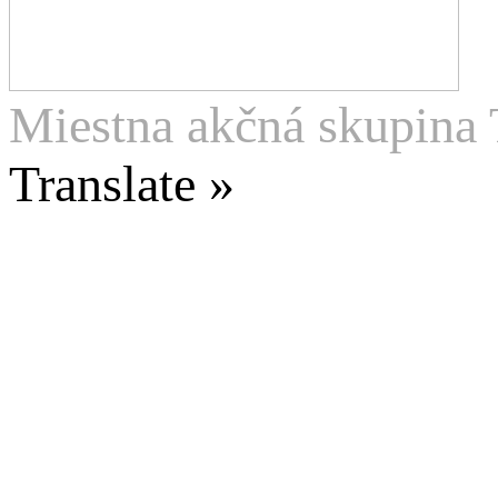
Miestna akčná skupina 
Translate »