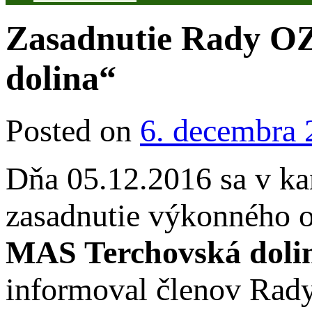
Zasadnutie Rady OZ
dolina“
Posted on
6. decembra 
Dňa 05.12.2016 sa v ka
zasadnutie výkonnéh
MAS Terchovská doli
informoval členov Rady