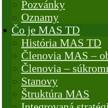
Pozvánky
Oznamy
Čo je MAS TD
História MAS TD
Členovia MAS – o
Členovia – súkrom
Stanovy
Štruktúra MAS
Integrovaná stratég