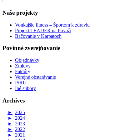
Naše projekty
Vonkajšie fitness – Športom k zdraviu
Projekt LEADER na Považí
Bačovanie v Karpatoch
Povinné zverejňovanie
Objednávky
Zmluvy
Faktúry
Verejné obstarávanie
ISRU
Iné súbory
Archives
►
2025
►
2024
►
2023
►
2022
►
2021