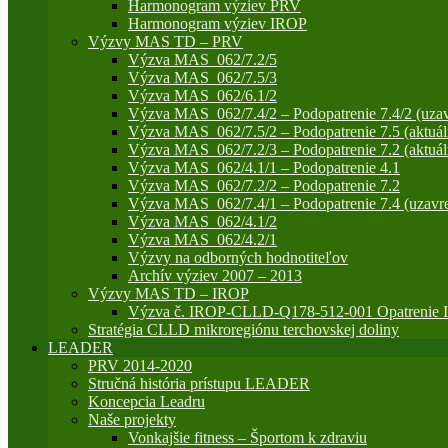
Harmonogram výziev PRV
Harmonogram výziev IROP
Výzvy MAS TD – PRV
Výzva MAS_062/7.2/5
Výzva MAS_062/7.5/3
Výzva MAS_062/6.1/2
Výzva MAS_062/7.4/2 – Podopatrenie 7.4/2 (uzav
Výzva MAS_062/7.5/2 – Podopatrenie 7.5 (aktuál
Výzva MAS_062/7.2/3 – Podopatrenie 7.2 (aktuál
Výzva MAS_062/4.1/1 – Podopatrenie 4.1
Výzva MAS_062/7.2/2 – Podopatrenie 7.2
Výzva MAS_062/7.4/1 – Podopatrenie 7.4 (uzavre
Výzva MAS_062/4.1/2
Výzva MAS_062/4.2/1
Výzvy na odborných hodnotiteľov
Archív výziev 2007 – 2013
Výzvy MAS TD – IROP
Výzva č. IROP-CLLD-Q178-512-001 Opatrenie IR
Stratégia CLLD mikroregiónu terchovskej doliny
LEADER
PRV 2014-2020
Stručná história prístupu LEADER
Koncepcia Leadru
Naše projekty
Vonkajšie fitness – Športom k zdraviu