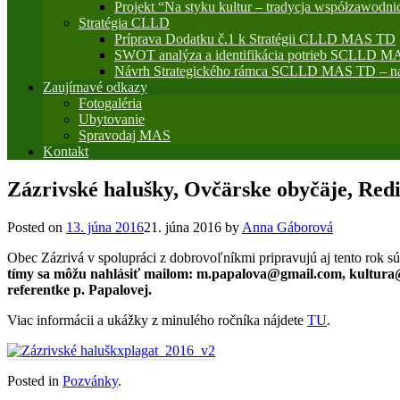
Projekt “Na styku kultur – tradycja współzawodni
Stratégia CLLD
Príprava Dodatku č.1 k Stratégii CLLD MAS TD
SWOT analýza a identifikácia potrieb SCLLD M
Návrh Strategického rámca SCLLD MAS TD – na
Zaujímavé odkazy
Fotogaléria
Ubytovanie
Spravodaj MAS
Kontakt
Zázrivské halušky, Ovčärske obyčäje, Red
Posted on
13. júna 2016
21. júna 2016
by
Anna Gáborová
Obec Zázrivá v spolupráci z dobrovoľníkmi pripravujú aj tento rok sú
tímy sa môžu nahlásiť mailom: m.papalova@gmail.com, kultura@z
referentke p. Papalovej.
Viac informácii a ukážky z minulého ročníka nájdete
TU
.
Posted in
Pozvánky
.