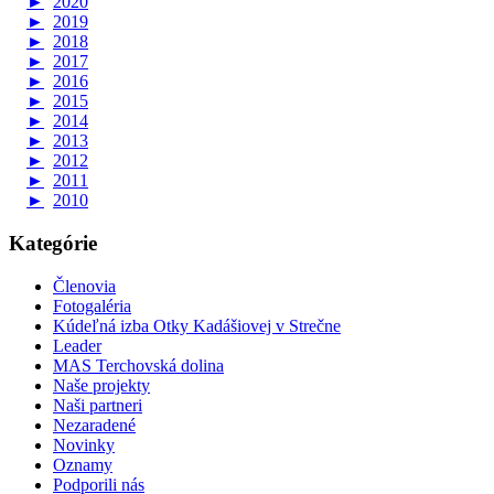
►
2020
►
2019
►
2018
►
2017
►
2016
►
2015
►
2014
►
2013
►
2012
►
2011
►
2010
Kategórie
Členovia
Fotogaléria
Kúdeľná izba Otky Kadášiovej v Strečne
Leader
MAS Terchovská dolina
Naše projekty
Naši partneri
Nezaradené
Novinky
Oznamy
Podporili nás