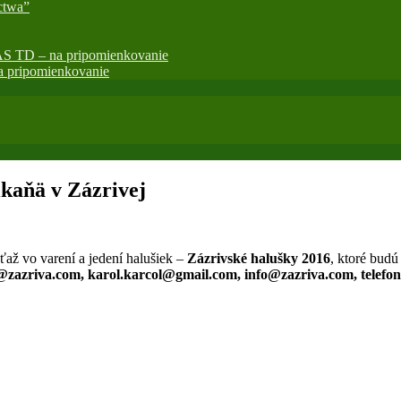
ctwa”
AS TD – na pripomienkovanie
 pripomienkovanie
ikaňä v Zázrivej
ťaž vo varení a jedení halušiek –
Zázrivské halušky 2016
, ktoré bud
azriva.com, karol.karcol@gmail.com, info@zazriva.com, telefonic