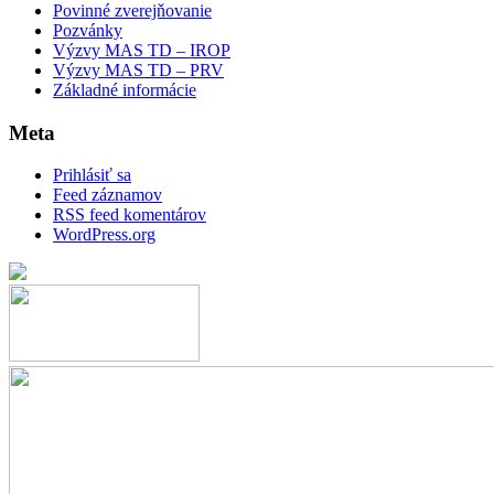
Povinné zverejňovanie
Pozvánky
Výzvy MAS TD – IROP
Výzvy MAS TD – PRV
Základné informácie
Meta
Prihlásiť sa
Feed záznamov
RSS feed komentárov
WordPress.org