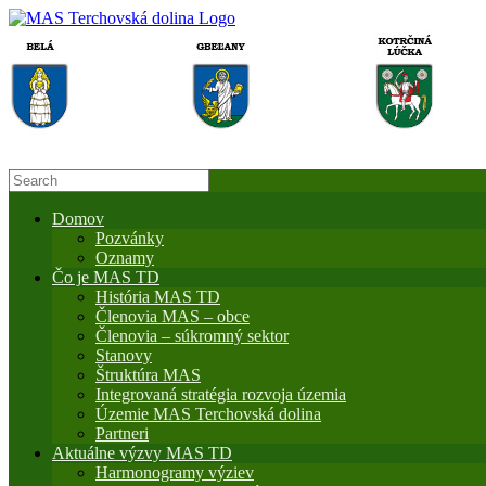
Domov
Pozvánky
Oznamy
Čo je MAS TD
História MAS TD
Členovia MAS – obce
Členovia – súkromný sektor
Stanovy
Štruktúra MAS
Integrovaná stratégia rozvoja územia
Územie MAS Terchovská dolina
Partneri
Aktuálne výzvy MAS TD
Harmonogramy výziev