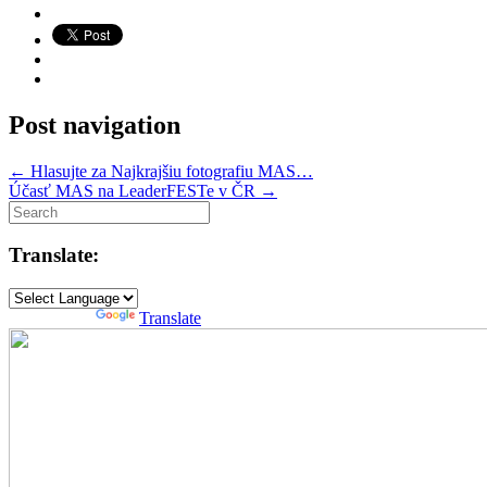
Post navigation
←
Hlasujte za Najkrajšiu fotografiu MAS…
Účasť MAS na LeaderFESTe v ČR
→
Translate:
Powered by
Translate