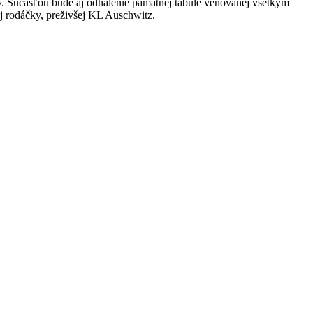
py. Súčasťou bude aj odhalenie pamätnej tabule venovanej všetkým
 rodáčky, preživšej KL Auschwitz.