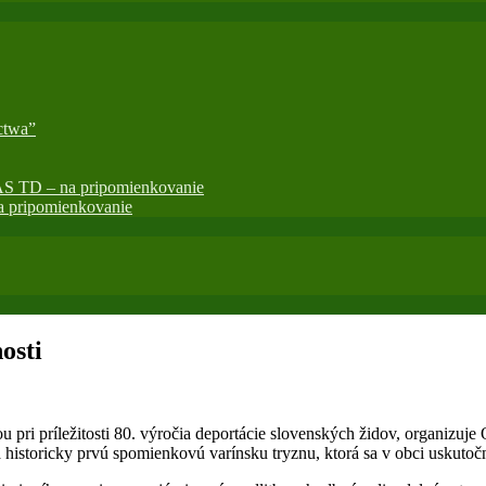
ctwa”
AS TD – na pripomienkovanie
 pripomienkovanie
osti
u pri príležitosti 80. výročia deportácie slovenských židov, organizu
 historicky prvú spomienkovú varínsku tryznu, ktorá sa v obci uskutoč