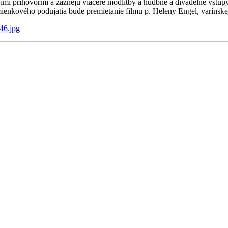
vojimi príhovormi a zaznejú viaceré modlitby a hudbné a divadelné vstu
ového podujatia bude premietanie filmu p. Heleny Engel, varínskej
46.jpg