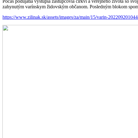
Počas podujatia vystúpia zástupcovia cirkví a verejného života so s
zahynutým varínskym židovským občanom. Posledným blokom spomienk
https://www.zilinak.sk/assets/images/za/main/15/varin-202209201044