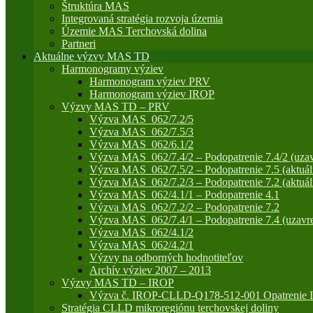
Štruktúra MAS
Integrovaná stratégia rozvoja územia
Územie MAS Terchovská dolina
Partneri
Aktuálne výzvy MAS TD
Harmonogramy výziev
Harmonogram výziev PRV
Harmonogram výziev IROP
Výzvy MAS TD – PRV
Výzva MAS_062/7.2/5
Výzva MAS_062/7.5/3
Výzva MAS_062/6.1/2
Výzva MAS_062/7.4/2 – Podopatrenie 7.4/2 (uzav
Výzva MAS_062/7.5/2 – Podopatrenie 7.5 (aktuál
Výzva MAS_062/7.2/3 – Podopatrenie 7.2 (aktuál
Výzva MAS_062/4.1/1 – Podopatrenie 4.1
Výzva MAS_062/7.2/2 – Podopatrenie 7.2
Výzva MAS_062/7.4/1 – Podopatrenie 7.4 (uzavre
Výzva MAS_062/4.1/2
Výzva MAS_062/4.2/1
Výzvy na odborných hodnotiteľov
Archív výziev 2007 – 2013
Výzvy MAS TD – IROP
Výzva č. IROP-CLLD-Q178-512-001 Opatrenie IR
Stratégia CLLD mikroregiónu terchovskej doliny