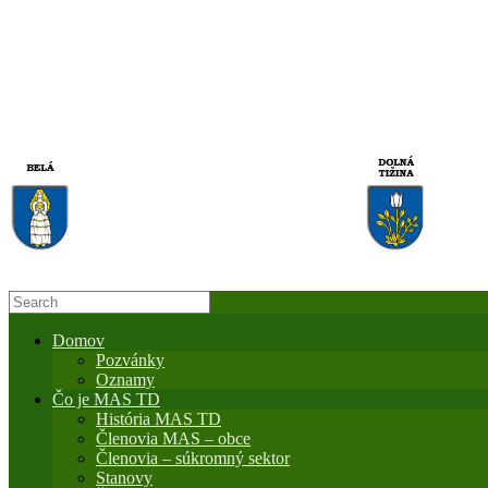
Domov
Pozvánky
Oznamy
Čo je MAS TD
História MAS TD
Členovia MAS – obce
Členovia – súkromný sektor
Stanovy