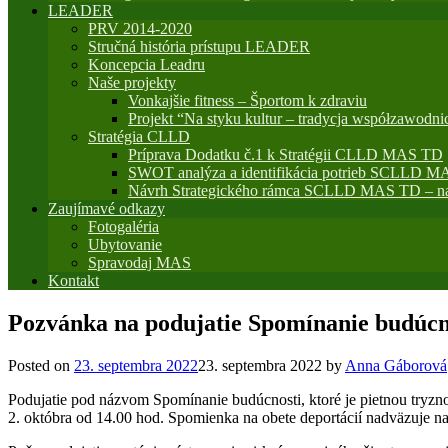
LEADER
PRV 2014-2020
Stručná história prístupu LEADER
Koncepcia Leadru
Naše projekty
Vonkajšie fitness – Športom k zdraviu
Projekt “Na styku kultur – tradycja współzawodni
Stratégia CLLD
Príprava Dodatku č.1 k Stratégii CLLD MAS TD
SWOT analýza a identifikácia potrieb SCLLD M
Návrh Strategického rámca SCLLD MAS TD – na
Zaujímavé odkazy
Fotogaléria
Ubytovanie
Spravodaj MAS
Kontakt
Pozvánka na podujatie Spomínanie budúcn
Posted on
23. septembra 2022
23. septembra 2022
by
Anna Gáborová
Podujatie pod názvom Spomínanie budúcnosti, ktoré je pietnou tryzno
2. októbra od 14.00 hod. Spomienka na obete deportácií nadväzuje na