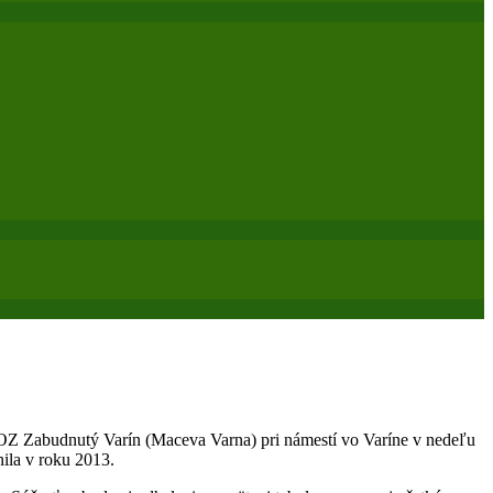
je OZ Zabudnutý Varín (Maceva Varna) pri námestí vo Varíne v nedeľu
nila v roku 2013.